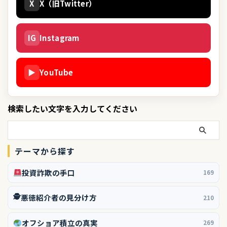
X
X（旧Twitter）
IG
Instagram
▶
YouTube
検索したい文字を入力してください
テーマから探す
投資詐欺の手口
169
🕵️
悪徳紹介者の見分け方
210
オフショア積立の真実
269