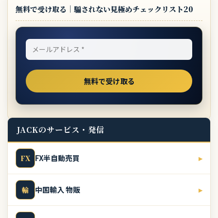
無料で受け取る｜騙されない見極めチェックリスト20
JACKのサービス・発信
FX半自動売買
▸
FX
中国輸入 物販
▸
輸