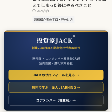
えてしまった後にやるべきこと
2026/8/1
悪徳紹介者の手口・見分け方
®
投資家JACK
創業20年目の不動産会社代表取締役
運営目 ・ コアメンバー累計500名超
読売新聞・週刊SPA! 掲載
JACKのプロフィールを見る →
無料で学ぶ｜番人LEARNING →
コアメンバー（審査制）→