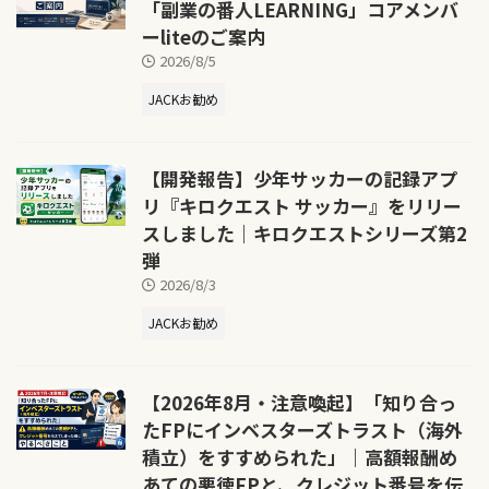
「副業の番人LEARNING」コアメンバ
ーliteのご案内
2026/8/5
JACKお勧め
【開発報告】少年サッカーの記録アプ
リ『キロクエスト サッカー』をリリー
スしました｜キロクエストシリーズ第2
弾
2026/8/3
JACKお勧め
【2026年8月・注意喚起】「知り合っ
たFPにインベスターズトラスト（海外
積立）をすすめられた」｜高額報酬め
あての悪徳FPと、クレジット番号を伝