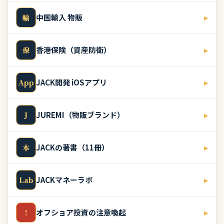
中国輸入 物販
▸
輸
香港保険（資産防衛）
▸
保
JACK開発 iOSアプリ
▸
App
JUREMI（物販ブランド）
▸
J
JACKの著書（11冊）
▸
本
JACKマネーラボ
▸
Lab
オフショア投資の注意喚起
▸
!