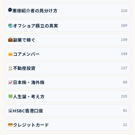
🕵️
悪徳紹介者の見分け方
210
オフショア積立の真実
269
副業で稼ぐ
109
コアメンバー
149
不動産投資
127
日本株・海外株
60
人生論・考え方
235
HSBC香港口座
61
クレジットカード
21