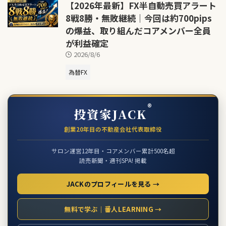
【2026年最新】FX半自動売買アラート
8戦8勝・無敗継続｜今回は約700pips
の爆益、取り組んだコアメンバー全員
が利益確定
2026/8/6
為替FX
®
投資家JACK
創業20年目の不動産会社代表取締役
サロン運営12年目・コアメンバー累計500名超
読売新聞・週刊SPA! 掲載
JACKのプロフィールを見る →
無料で学ぶ｜番人LEARNING →