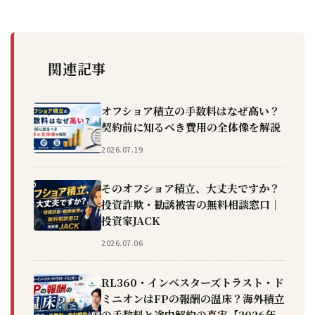
関連記事
オフショア積立の手数料はなぜ高い？
契約前に知るべき費用の全体像を解説
2026.07.19
そのオフショア積立、大丈夫ですか？
投資詐欺・勧誘被害の無料相談窓口｜
投資家JACK
2026.07.06
RL360・インベスターズトラスト・ド
ミニオンはFPの報酬の温床？海外積立
の手数料と途中解約の真実【2026年