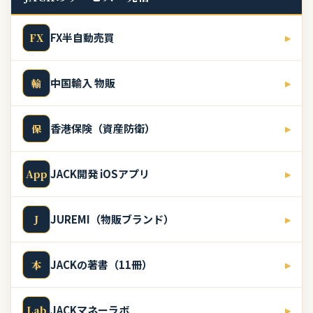
FX半自動売買
▸
FX
中国輸入 物販
▸
輸
香港保険（資産防衛）
▸
保
JACK開発 iOSアプリ
▸
App
JUREMI（物販ブランド）
▸
J
JACKの著書（11冊）
▸
本
JACKマネーラボ
▸
Lab