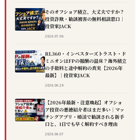
そのオフショア積立、大丈夫ですか？
投資詐欺・勧誘被害の無料相談窓口｜
投資家JACK
2026.07.06
RL360・インベスターズトラスト・ド
ミニオンはFPの報酬の温床？海外積立
の手数料と途中解約の真実【2026年
最新】｜投資家JACK
2026.06.29
【2026年最新・注意喚起】オフショ
ア投資の悪徳紹介者はまだ多い｜マッ
チングアプリ・婚活で勧誘される新手
口と、1日でも早く解約すべき理由
2026.06.07