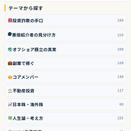
テーマから探す
投資詐欺の手口
169
🕵️
悪徳紹介者の見分け方
210
オフショア積立の真実
269
副業で稼ぐ
109
コアメンバー
149
不動産投資
127
日本株・海外株
60
人生論・考え方
235