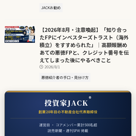
JACKお勧め
【2026年8月・注意喚起】「知り合っ
たFPにインベスターズトラスト（海外
積立）をすすめられた」｜高額報酬め
あての悪徳FPと、クレジット番号を伝
えてしまった後にやるべきこと
2026/8/1
悪徳紹介者の手口・見分け方
®
投資家JACK
創業20年目の不動産会社代表取締役
運営目 ・ コアメンバー累計500名超
読売新聞・週刊SPA! 掲載