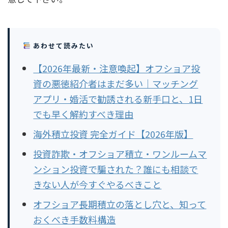
あわせて読みたい
【2026年最新・注意喚起】オフショア投
資の悪徳紹介者はまだ多い｜マッチング
アプリ・婚活で勧誘される新手口と、1日
でも早く解約すべき理由
海外積立投資 完全ガイド【2026年版】
投資詐欺・オフショア積立・ワンルームマ
ンション投資で騙された？誰にも相談で
きない人が今すぐやるべきこと
オフショア長期積立の落とし穴と、知って
おくべき手数料構造