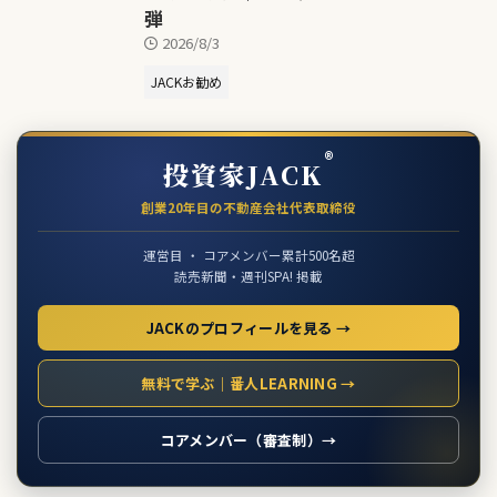
弾
2026/8/3
JACKお勧め
®
投資家JACK
創業20年目の不動産会社代表取締役
運営目 ・ コアメンバー累計500名超
読売新聞・週刊SPA! 掲載
JACKのプロフィールを見る →
無料で学ぶ｜番人LEARNING →
コアメンバー（審査制）→