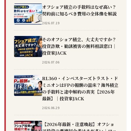
オフショア積立の手数料はなぜ高い？
契約前に知るべき費用の全体像を解説
2026.07.19
そのオフショア積立、大丈夫ですか？
投資詐欺・勧誘被害の無料相談窓口｜
投資家JACK
2026.07.06
RL360・インベスターズトラスト・ド
ミニオンはFPの報酬の温床？海外積立
の手数料と途中解約の真実【2026年
最新】｜投資家JACK
2026.06.29
【2026年最新・注意喚起】オフショ
ア投資の悪徳紹介者はまだ多い｜マッ