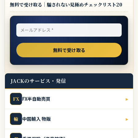
無料で受け取る｜騙されない見極めチェックリスト20
JACKのサービス・発信
FX半自動売買
▸
FX
中国輸入 物販
▸
輸