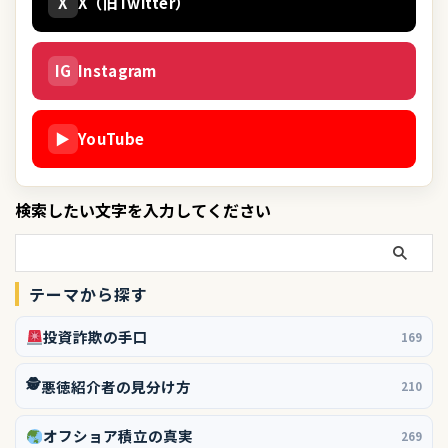
X
X（旧Twitter）
IG
Instagram
▶
YouTube
検索したい文字を入力してください
テーマから探す
投資詐欺の手口
169
🕵️
悪徳紹介者の見分け方
210
オフショア積立の真実
269