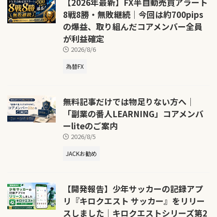
【2026年最新】FX半自動売買アラート
8戦8勝・無敗継続｜今回は約700pips
の爆益、取り組んだコアメンバー全員
が利益確定
2026/8/6
為替FX
無料記事だけでは物足りない方へ｜
「副業の番人LEARNING」コアメンバ
ーliteのご案内
2026/8/5
JACKお勧め
【開発報告】少年サッカーの記録アプ
リ『キロクエスト サッカー』をリリー
スしました｜キロクエストシリーズ第2