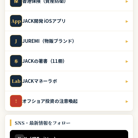
香港保険（資産防衛）
▸
保
JACK開発 iOSアプリ
▸
App
JUREMI（物販ブランド）
▸
J
JACKの著書（11冊）
▸
本
JACKマネーラボ
▸
Lab
オフショア投資の注意喚起
▸
!
SNS・最新情報をフォロー