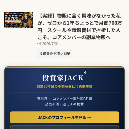
【実録】物販に全く興味がなかった私
が、ゼロから1年ちょっとで月商700万
円｜スクールや情報商材で挫折した人
こそ、コアメンバーの副業物販へ
2026/7/31
投資資金を稼ぐ副業
®
投資家JACK
創業20年目の不動産会社代表取締役
運営目 ・ コアメンバー累計500名超
読売新聞・週刊SPA! 掲載
JACKのプロフィールを見る →