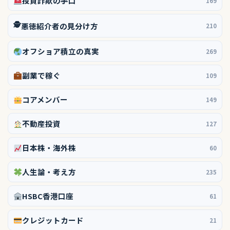
投資詐欺の手口
169
🕵️
悪徳紹介者の見分け方
210
オフショア積立の真実
269
副業で稼ぐ
109
コアメンバー
149
不動産投資
127
日本株・海外株
60
人生論・考え方
235
HSBC香港口座
61
クレジットカード
21