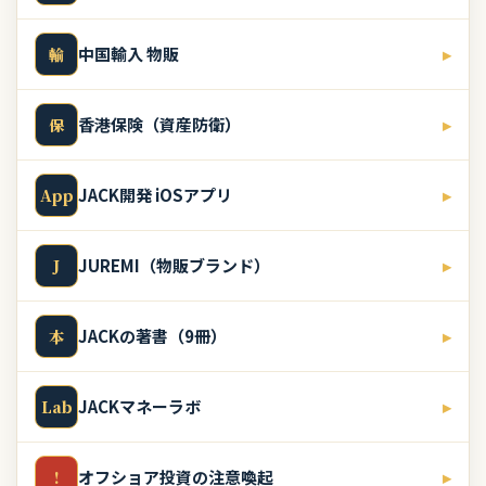
中国輸入 物販
▸
輸
香港保険（資産防衛）
▸
保
JACK開発 iOSアプリ
▸
App
JUREMI（物販ブランド）
▸
J
JACKの著書（9冊）
▸
本
JACKマネーラボ
▸
Lab
オフショア投資の注意喚起
▸
!