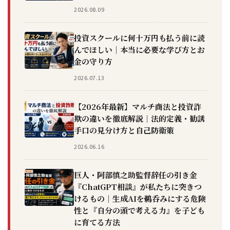
2026.08.09
投資スクールに何十万円も払う前に読
んでほしい｜本当に必要な学び方とお
金の守り方
2026.07.13
【2026年最新】マルチ商法と投資詐
欺の違いを徹底解説｜法的定義・勧誘
手口の見分け方と自己防衛策
2026.06.16
巨人・阿部慎之助監督辞任の引き金
『ChatGPT相談』が私たちに突きつ
けるもの｜生成AIを鵜呑みにする危険
性と『自分の頭で考える力』を子ども
に育てる方法