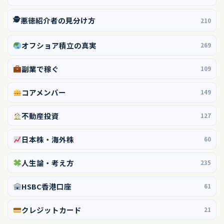
🕵️
悪徳紹介者の見分け方
210
オフショア積立の真実
269
副業で稼ぐ
109
コアメンバー
149
不動産投資
127
日本株・海外株
60
人生論・考え方
235
HSBC香港口座
61
クレジットカード
21