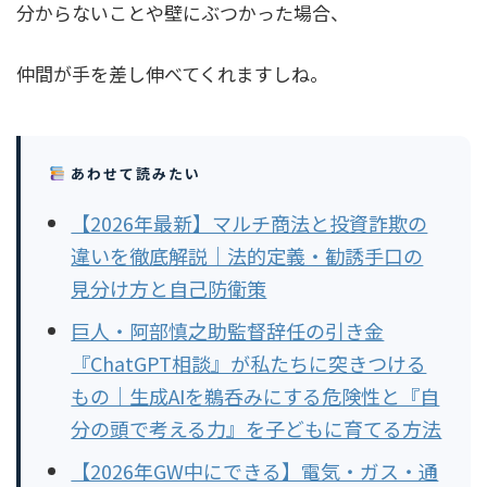
分からないことや壁にぶつかった場合、
仲間が手を差し伸べてくれますしね。
あわせて読みたい
【2026年最新】マルチ商法と投資詐欺の
違いを徹底解説｜法的定義・勧誘手口の
見分け方と自己防衛策
巨人・阿部慎之助監督辞任の引き金
『ChatGPT相談』が私たちに突きつける
もの｜生成AIを鵜呑みにする危険性と『自
分の頭で考える力』を子どもに育てる方法
【2026年GW中にできる】電気・ガス・通