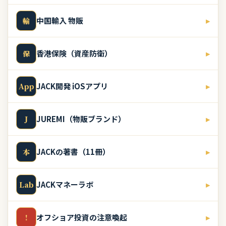
中国輸入 物販
▸
輸
香港保険（資産防衛）
▸
保
JACK開発 iOSアプリ
▸
App
JUREMI（物販ブランド）
▸
J
JACKの著書（11冊）
▸
本
JACKマネーラボ
▸
Lab
オフショア投資の注意喚起
▸
!