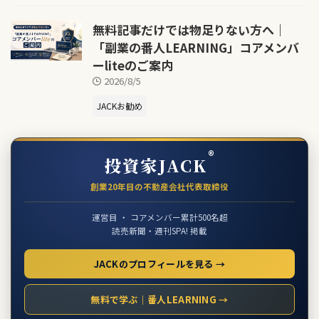
無料記事だけでは物足りない方へ｜
「副業の番人LEARNING」コアメンバ
ーliteのご案内
2026/8/5
JACKお勧め
®
投資家JACK
創業20年目の不動産会社代表取締役
運営目 ・ コアメンバー累計500名超
読売新聞・週刊SPA! 掲載
JACKのプロフィールを見る →
無料で学ぶ｜番人LEARNING →