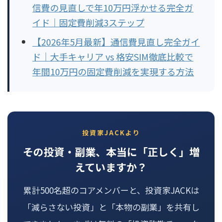
信費の見直しで年10万円浮かせる完全ガ
イド｜固定費削減3ステップ
【2026年5月最新】通信費見直し完全ガイ
ド｜大手キャリア vs 格安SIM徹底比較で
年間10万円の固定費削減を実現する方法
投資家JACKより
その投資・副業、本当に「正しく」増
えていますか？
累計500名超のコアメンバーと、投資家JACKは
「減らさない投資」と「本物の副業」を共有し