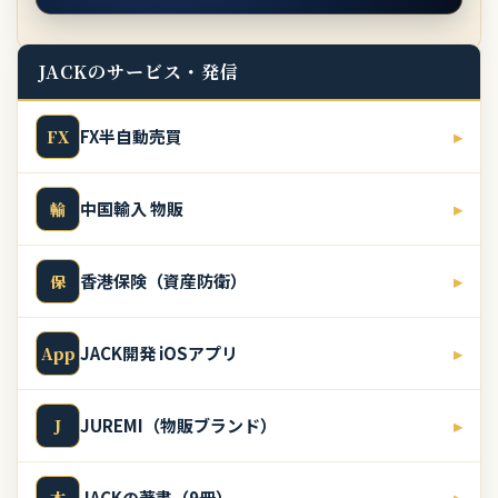
JACKのサービス・発信
FX半自動売買
▸
FX
中国輸入 物販
▸
輸
香港保険（資産防衛）
▸
保
JACK開発 iOSアプリ
▸
App
JUREMI（物販ブランド）
▸
J
JACKの著書（9冊）
▸