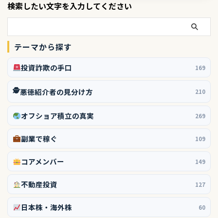
検索したい文字を入力してください
テーマから探す
投資詐欺の手口
169
🕵️
悪徳紹介者の見分け方
210
オフショア積立の真実
269
副業で稼ぐ
109
コアメンバー
149
不動産投資
127
日本株・海外株
60