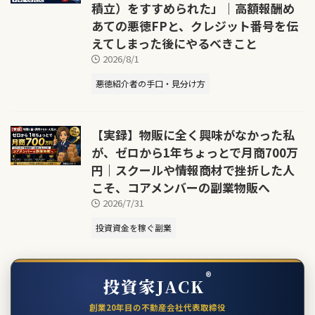
積立）をすすめられた」｜高額報酬め
あての悪徳FPと、クレジット番号を伝
えてしまった後にやるべきこと
2026/8/1
悪徳紹介者の手口・見分け方
【実録】物販に全く興味がなかった私
が、ゼロから1年ちょっとで月商700万
円｜スクールや情報商材で挫折した人
こそ、コアメンバーの副業物販へ
2026/7/31
投資資金を稼ぐ副業
®
投資家JACK
創業20年目の不動産会社代表取締役