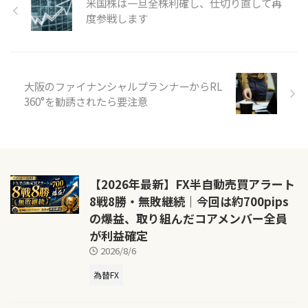
米国株は一旦全株利確し、仕切り直して再
度参戦します
大阪のファイナンシャルプランナーからRL
360°を勧誘されたら要注意
【2026年最新】FX半自動売買アラート
8戦8勝・無敗継続｜今回は約700pips
の爆益、取り組んだコアメンバー全員
が利益確定
2026/8/6
為替FX