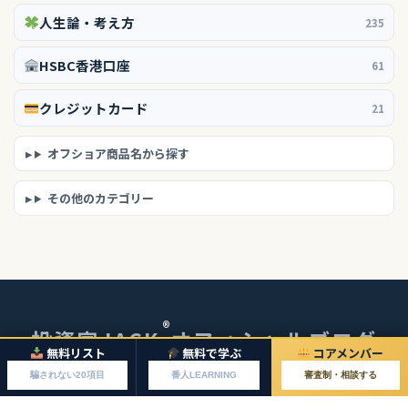
人生論・考え方
235
HSBC香港口座
61
クレジットカード
21
オフショア商品名から探す
その他のカテゴリー
®
投資家JACK
オフィシャルブログ
無料リスト
無料で学ぶ
コアメンバー
© 2026 投資家JACKオフィシャルブログ
騙されない20項目
番人LEARNING
審査制・相談する