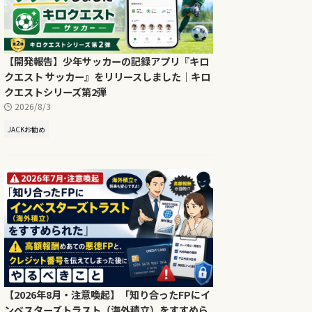
【開発報告】少年サッカーの記録アプリ『キロ
クエスト サッカー』をリリースしました｜キロ
クエストシリーズ第2弾
2026/8/3
JACKお勧め
【2026年8月・注意喚起】「知り合ったFPにイ
ンベスターズトラスト（海外積立）をすすめら