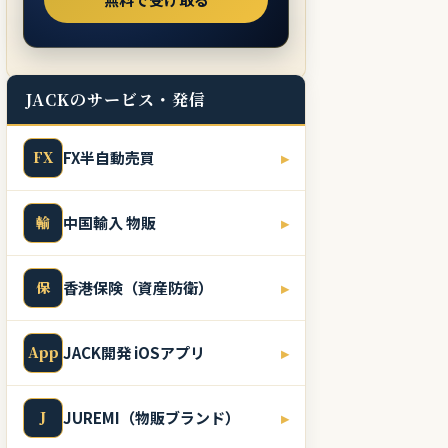
JACKのサービス・発信
FX
FX半自動売買
▸
輸
中国輸入 物販
▸
保
香港保険（資産防衛）
▸
App
JACK開発 iOSアプリ
▸
J
JUREMI（物販ブランド）
▸