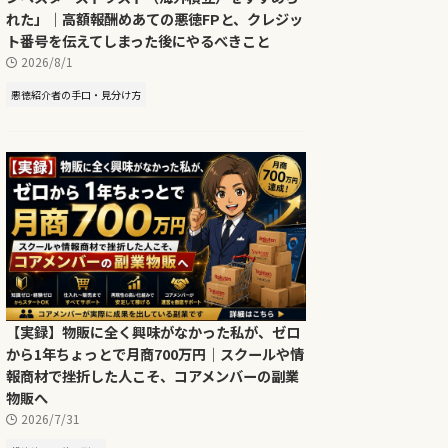
れた」｜高額報酬めあての悪徳FPと、クレジッ
ト番号を伝えてしまった後にやるべきこと
2026/8/1
悪徳紹介者の手口・見分け方
【実録】物販に全く興味がなかった私が、ゼロ
から1年ちょっとで月商700万円｜スクールや情
報商材で挫折した人こそ、コアメンバーの副業
物販へ
2026/7/31