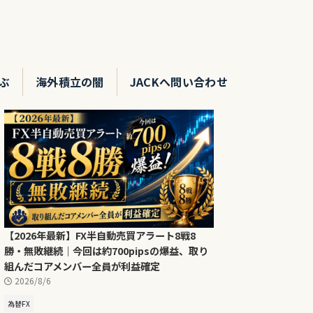
ぶ
海外積立の闇
JACKへ問い合わせ
【2026年最新】FX半自動売買アラート8戦8
勝・無敗継続｜今回は約700pipsの爆益、取り
組んだコアメンバー全員が利益確定
2026/8/6
為替FX