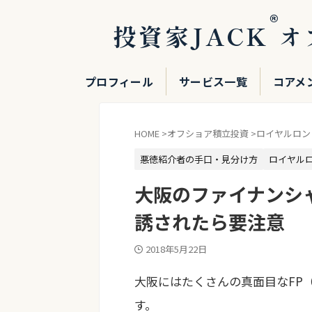
®
投資家JACK
オ
プロフィール
サービス一覧
コアメ
HOME
>
オフショア積立投資
>
ロイヤルロンド
悪徳紹介者の手口・見分け方
ロイヤルロ
大阪のファイナンシャ
誘されたら要注意
2018年5月22日
大阪にはたくさんの真面目なFP
す。