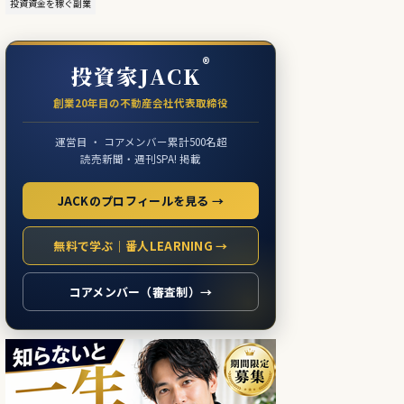
投資資金を稼ぐ副業
®
投資家JACK
創業20年目の不動産会社代表取締役
運営目 ・ コアメンバー累計500名超
読売新聞・週刊SPA! 掲載
JACKのプロフィールを見る →
無料で学ぶ｜番人LEARNING →
コアメンバー（審査制）→