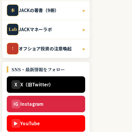
本
JACKの著書（9冊）
▸
Lab
JACKマネーラボ
▸
!
オフショア投資の注意喚起
▸
SNS・最新情報をフォロー
X
X（旧Twitter）
IG
Instagram
▶
YouTube