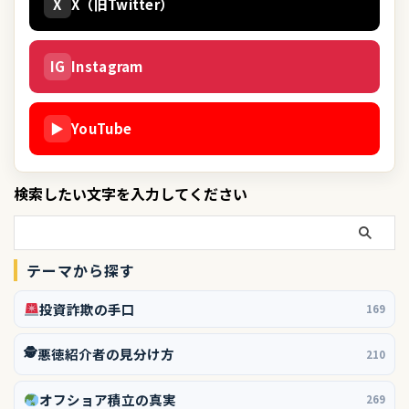
X
X（旧Twitter）
IG
Instagram
▶
YouTube
検索したい文字を入力してください
テーマから探す
投資詐欺の手口
169
🕵️
悪徳紹介者の見分け方
210
オフショア積立の真実
269