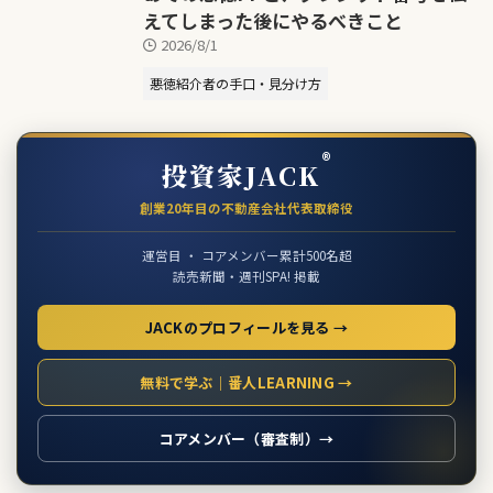
えてしまった後にやるべきこと
2026/8/1
悪徳紹介者の手口・見分け方
®
投資家JACK
創業20年目の不動産会社代表取締役
運営目 ・ コアメンバー累計500名超
読売新聞・週刊SPA! 掲載
JACKのプロフィールを見る →
無料で学ぶ｜番人LEARNING →
コアメンバー（審査制）→