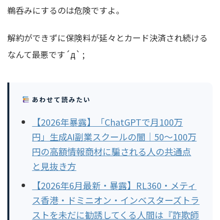
鵜呑みにするのは危険ですよ。
解約ができずに保険料が延々とカード決済され続ける
なんて最悪です´д` ;
あわせて読みたい
【2026年暴露】「ChatGPTで月100万
円」生成AI副業スクールの闇｜50〜100万
円の高額情報商材に騙される人の共通点
と見抜き方
【2026年6月最新・暴露】RL360・メティ
ス香港・ドミニオン・インベスターズトラ
ストを未だに勧誘してくる人間は『詐欺師