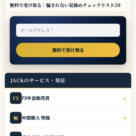
無料で受け取る｜騙されない見極めチェックリスト20
JACKのサービス・発信
FX半自動売買
▸
FX
中国輸入 物販
▸
輸