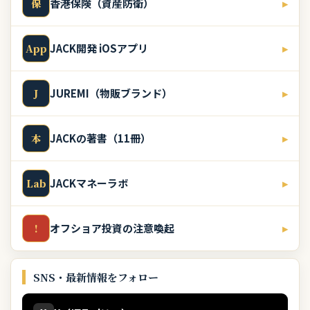
香港保険（資産防衛）
▸
保
JACK開発 iOSアプリ
▸
App
JUREMI（物販ブランド）
▸
J
JACKの著書（11冊）
▸
本
JACKマネーラボ
▸
Lab
オフショア投資の注意喚起
▸
!
SNS・最新情報をフォロー