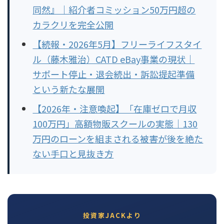
同然』｜紹介者コミッション50万円超の
カラクリを完全公開
【続報・2026年5月】フリーライフスタイ
ル（藤木雅治）CATD eBay事業の現状｜
サポート停止・退会続出・訴訟提起準備
という新たな展開
【2026年・注意喚起】「在庫ゼロで月収
100万円」高額物販スクールの実態｜130
万円のローンを組まされる被害が後を絶た
ない手口と見抜き方
投資家JACKより