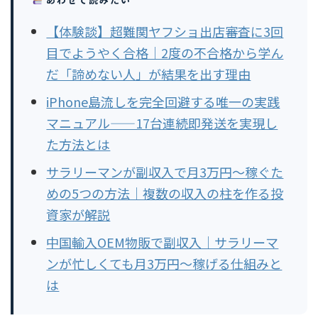
【体験談】超難関ヤフショ出店審査に3回
目でようやく合格｜2度の不合格から学ん
だ「諦めない人」が結果を出す理由
iPhone島流しを完全回避する唯一の実践
マニュアル——17台連続即発送を実現し
た方法とは
サラリーマンが副収入で月3万円〜稼ぐた
めの5つの方法｜複数の収入の柱を作る投
資家が解説
中国輸入OEM物販で副収入｜サラリーマ
ンが忙しくても月3万円〜稼げる仕組みと
は