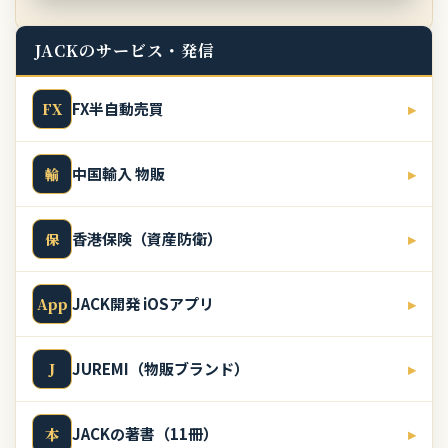
JACKのサービス・発信
FX半自動売買
▸
FX
中国輸入 物販
▸
輸
香港保険（資産防衛）
▸
保
JACK開発 iOSアプリ
▸
App
JUREMI（物販ブランド）
▸
J
JACKの著書（11冊）
▸
本