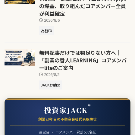
の爆益、取り組んだコアメンバー全員
が利益確定
2026/8/6
為替FX
無料記事だけでは物足りない方へ｜
「副業の番人LEARNING」コアメンバ
ーliteのご案内
2026/8/5
JACKお勧め
®
投資家JACK
創業20年目の不動産会社代表取締役
運営目 ・ コアメンバー累計500名超