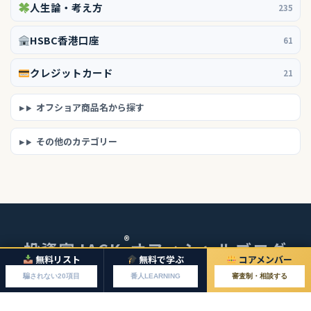
人生論・考え方
235
HSBC香港口座
61
クレジットカード
21
オフショア商品名から探す
その他のカテゴリー
®
投資家JACK
オフィシャルブログ
無料リスト
無料で学ぶ
コアメンバー
© 2026 投資家JACKオフィシャルブログ
騙されない20項目
番人LEARNING
審査制・相談する