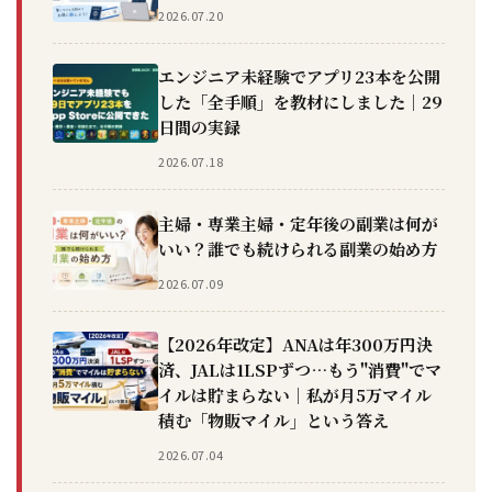
2026.07.20
エンジニア未経験でアプリ23本を公開
した「全手順」を教材にしました｜29
日間の実録
2026.07.18
主婦・専業主婦・定年後の副業は何が
いい？誰でも続けられる副業の始め方
2026.07.09
【2026年改定】ANAは年300万円決
済、JALは1LSPずつ…もう"消費"でマ
イルは貯まらない｜私が月5万マイル
積む「物販マイル」という答え
2026.07.04