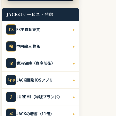
JACKのサービス・発信
FX
FX半自動売買
▸
輸
中国輸入 物販
▸
保
香港保険（資産防衛）
▸
App
JACK開発 iOSアプリ
▸
J
JUREMI（物販ブランド）
▸
本
JACKの著書（11冊）
▸