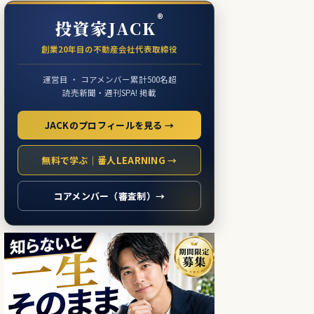
®
投資家JACK
創業20年目の不動産会社代表取締役
運営目 ・ コアメンバー累計500名超
読売新聞・週刊SPA! 掲載
JACKのプロフィールを見る →
無料で学ぶ｜番人LEARNING →
コアメンバー（審査制）→