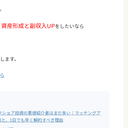
。
資産形成と副収入UP
をしたいなら
します。
ら
オフショア投資の悪徳紹介者はまだ多い｜マッチングア
口と、1日でも早く解約すべき理由