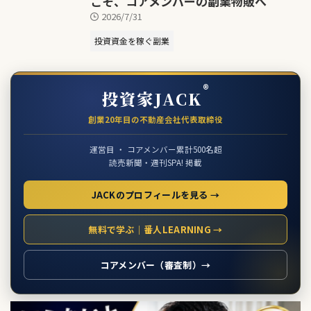
こそ、コアメンバーの副業物販へ
2026/7/31
投資資金を稼ぐ副業
®
投資家JACK
創業20年目の不動産会社代表取締役
運営目 ・ コアメンバー累計500名超
読売新聞・週刊SPA! 掲載
JACKのプロフィールを見る →
無料で学ぶ｜番人LEARNING →
コアメンバー（審査制）→