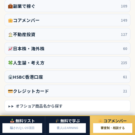
副業で稼ぐ
109
コアメンバー
149
不動産投資
127
日本株・海外株
60
人生論・考え方
235
HSBC香港口座
61
クレジットカード
21
オフショア商品名から探す
無料リスト
無料で学ぶ
コアメンバー
その他のカテゴリー
騙されない20項目
番人LEARNING
審査制・相談する