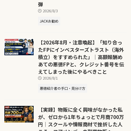
弾
2026/8/3
JACKお勧め
【2026年8月・注意喚起】「知り合っ
たFPにインベスターズトラスト（海外
積立）をすすめられた」｜高額報酬め
あての悪徳FPと、クレジット番号を伝
えてしまった後にやるべきこと
2026/8/1
悪徳紹介者の手口・見分け方
【実録】物販に全く興味がなかった私
が、ゼロから1年ちょっとで月商700万
円｜スクールや情報商材で挫折した人