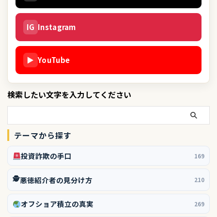
IG
Instagram
▶
YouTube
検索したい文字を入力してください
テーマから探す
投資詐欺の手口
169
🕵️
悪徳紹介者の見分け方
210
オフショア積立の真実
269