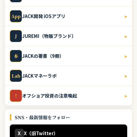
JACK開発 iOSアプリ
▸
App
JUREMI（物販ブランド）
▸
J
JACKの著書（9冊）
▸
本
JACKマネーラボ
▸
Lab
オフショア投資の注意喚起
▸
!
SNS・最新情報をフォロー
X
X（旧Twitter）