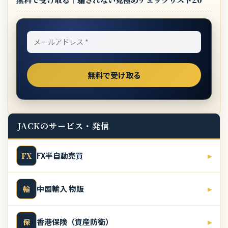
JACKのサービス・発信
FX半自動売買
▸
FX
中国輸入 物販
▸
輸
香港保険（資産防衛）
▸
保