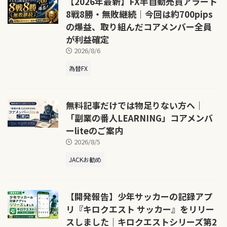
【2026年最新】FX半自動売買アラート
8戦8勝・無敗継続｜今回は約700pips
の爆益、取り組んだコアメンバー全員
が利益確定
2026/8/6
為替FX
無料記事だけでは物足りない方へ｜
「副業の番人LEARNING」コアメンバ
ーliteのご案内
2026/8/5
JACKお勧め
【開発報告】少年サッカーの記録アプ
リ『キロクエスト サッカー』をリリー
スしました｜キロクエストシリーズ第2