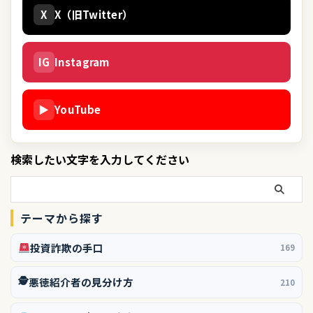
X
X（旧Twitter）
IG
Instagram
▶
YouTube
検索したい文字を入力してください
テーマから探す
投資詐欺の手口
169
🕵️
悪徳紹介者の見分け方
210