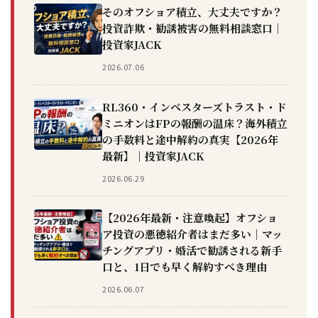
そのオフショア積立、大丈夫ですか？
投資詐欺・勧誘被害の無料相談窓口｜
投資家JACK
2026.07.06
RL360・インベスターズトラスト・ド
ミニオンはFPの報酬の温床？海外積立
の手数料と途中解約の真実【2026年
最新】｜投資家JACK
2026.06.29
【2026年最新・注意喚起】オフショ
ア投資の悪徳紹介者はまだ多い｜マッ
チングアプリ・婚活で勧誘される新手
口と、1日でも早く解約すべき理由
2026.06.07