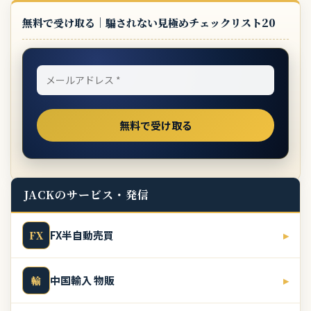
無料で受け取る｜騙されない見極めチェックリスト20
JACKのサービス・発信
FX半自動売買
▸
FX
中国輸入 物販
▸
輸