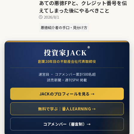
あての悪徳FPと、クレジット番号を伝
えてしまった後にやるべきこと
2026/8/1
悪徳紹介者の手口・見分け方
®
投資家JACK
創業20年目の不動産会社代表取締役
運営目 ・ コアメンバー累計500名超
読売新聞・週刊SPA! 掲載
JACKのプロフィールを見る →
無料で学ぶ｜番人LEARNING →
コアメンバー（審査制）→