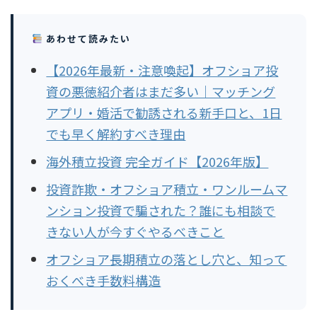
あわせて読みたい
【2026年最新・注意喚起】オフショア投
資の悪徳紹介者はまだ多い｜マッチング
アプリ・婚活で勧誘される新手口と、1日
でも早く解約すべき理由
海外積立投資 完全ガイド【2026年版】
投資詐欺・オフショア積立・ワンルームマ
ンション投資で騙された？誰にも相談で
きない人が今すぐやるべきこと
オフショア長期積立の落とし穴と、知って
おくべき手数料構造