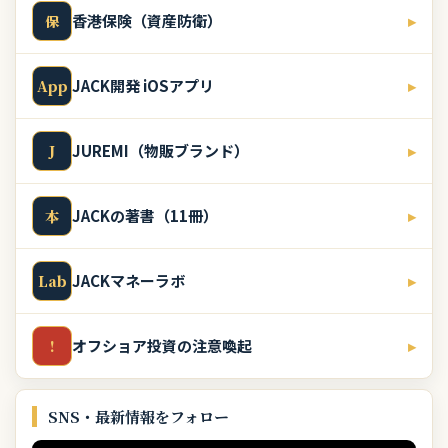
香港保険（資産防衛）
▸
保
JACK開発 iOSアプリ
▸
App
JUREMI（物販ブランド）
▸
J
JACKの著書（11冊）
▸
本
JACKマネーラボ
▸
Lab
オフショア投資の注意喚起
▸
!
SNS・最新情報をフォロー