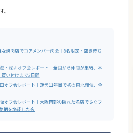
す。
難な焼肉店でコアメンバー肉会｜8名限定・空き待ち
ー香港・深圳オフ会レポート｜全国から仲間が集結、本
・買い付けまで3日間
ー秋田オフ会レポート｜運営11年目で初の東北開催、全
ー大阪オフ会レポート｜大阪南部の隠れた名店でふぐフ
7銘柄を堪能した夜