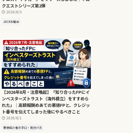
クエストシリーズ第2弾
2026/8/3
JACKお勧め
【2026年8月・注意喚起】「知り合ったFPにイ
ンベスターズトラスト（海外積立）をすすめら
れた」｜高額報酬めあての悪徳FPと、クレジッ
ト番号を伝えてしまった後にやるべきこと
2026/8/1
悪徳紹介者の手口・見分け方