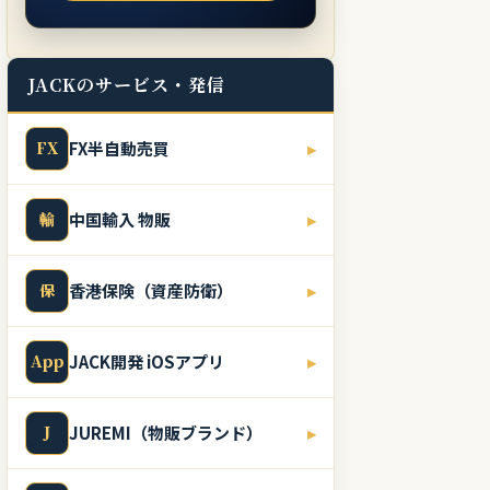
JACKのサービス・発信
FX
FX半自動売買
▸
輸
中国輸入 物販
▸
保
香港保険（資産防衛）
▸
App
JACK開発 iOSアプリ
▸
J
JUREMI（物販ブランド）
▸