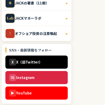
本
JACKの著書（11冊）
▸
Lab
JACKマネーラボ
▸
!
オフショア投資の注意喚起
▸
SNS・最新情報をフォロー
X
X（旧Twitter）
IG
Instagram
▶
YouTube