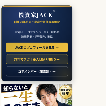
®
投資家JACK
創業20年目の不動産会社代表取締役
運営目 ・ コアメンバー累計500名超
読売新聞・週刊SPA! 掲載
JACKのプロフィールを見る →
無料で学ぶ｜番人LEARNING →
コアメンバー（審査制）→