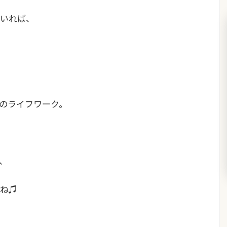
いれば、
Kのライフワーク。
、
ね♫