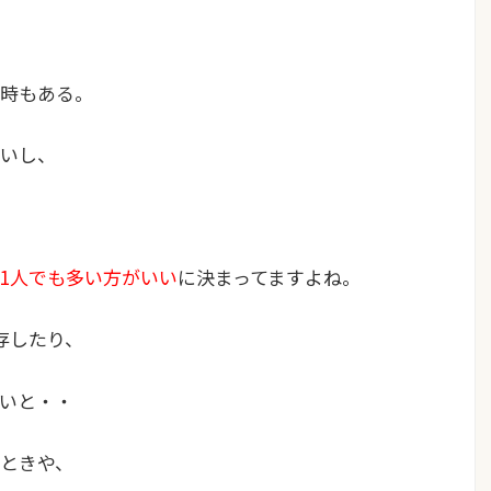
時もある。
いし、
1人でも多い方がいい
に決まってますよね。
存したり、
いと・・
ときや、