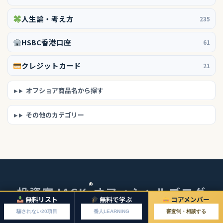
人生論・考え方
235
HSBC香港口座
61
クレジットカード
21
オフショア商品名から探す
その他のカテゴリー
®
投資家JACK
オフィシャルブログ
無料リスト
無料で学ぶ
コアメンバー
© 2026 投資家JACKオフィシャルブログ
騙されない20項目
番人LEARNING
審査制・相談する