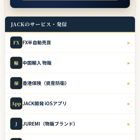
JACKのサービス・発信
FX半自動売買
▸
FX
中国輸入 物販
▸
輸
香港保険（資産防衛）
▸
保
JACK開発 iOSアプリ
▸
App
JUREMI（物販ブランド）
▸
J