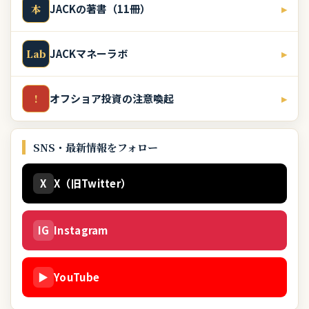
JACKの著書（11冊）
▸
本
JACKマネーラボ
▸
Lab
オフショア投資の注意喚起
▸
!
SNS・最新情報をフォロー
X
X（旧Twitter）
IG
Instagram
▶
YouTube