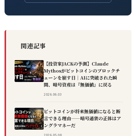
関連記事
【投資家JACKの予測】Claude
Mythosがビットコインのブロックチ
ェーンを崩す日｜AIに突破された瞬
間、暗号資産は『無価値』に戻る
2026.06.03
ビットコインが将来無価値になると断
言できる理由——暗号通貨の正体はア
ングラマネーだ
2026.05.08