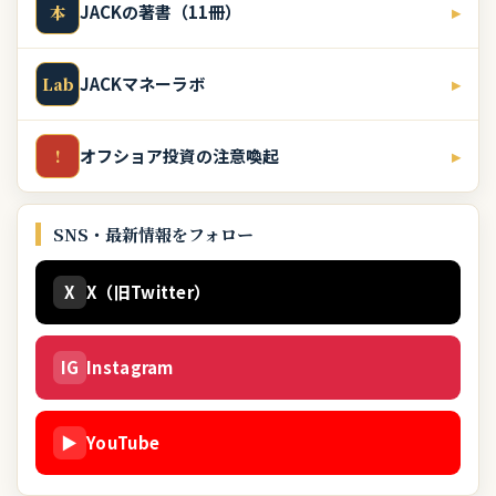
JACKの著書（11冊）
▸
本
JACKマネーラボ
▸
Lab
オフショア投資の注意喚起
▸
!
SNS・最新情報をフォロー
X
X（旧Twitter）
IG
Instagram
▶
YouTube