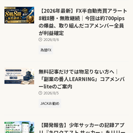
【2026年最新】FX半自動売買アラート
8戦8勝・無敗継続｜今回は約700pips
の爆益、取り組んだコアメンバー全員
が利益確定
2026/8/6
為替FX
無料記事だけでは物足りない方へ｜
「副業の番人LEARNING」コアメンバ
ーliteのご案内
2026/8/5
JACKお勧め
【開発報告】少年サッカーの記録アプ
リ『キロクエスト サッカー』をリリー