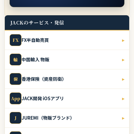
JACKのサービス・発信
FX半自動売買
▸
FX
中国輸入 物販
▸
輸
香港保険（資産防衛）
▸
保
JACK開発 iOSアプリ
▸
App
JUREMI（物販ブランド）
▸
J