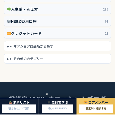
人生論・考え方
235
HSBC香港口座
61
クレジットカード
21
オフショア商品名から探す
その他のカテゴリー
®
投資家JACK
オフィシャルブログ
無料リスト
無料で学ぶ
コアメンバー
© 2026 投資家JACKオフィシャルブログ
騙されない20項目
番人LEARNING
審査制・相談する