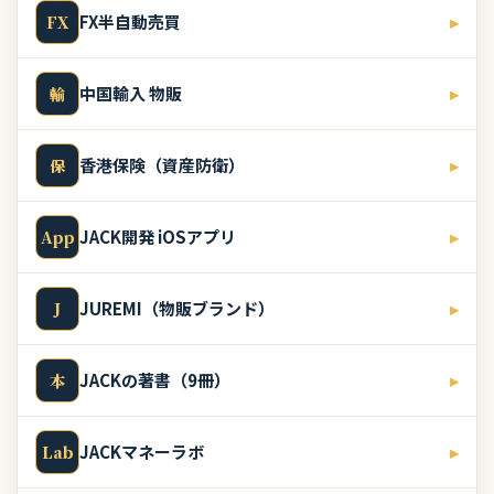
FX半自動売買
▸
FX
中国輸入 物販
▸
輸
香港保険（資産防衛）
▸
保
JACK開発 iOSアプリ
▸
App
JUREMI（物販ブランド）
▸
J
JACKの著書（9冊）
▸
本
JACKマネーラボ
▸
Lab