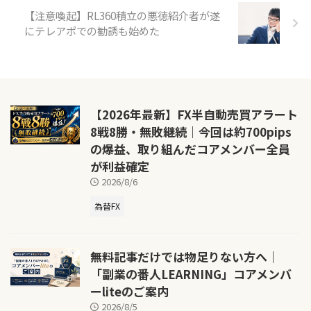
【注意喚起】RL360積立の悪徳紹介者が遂
にテレアポでの勧誘も始めた
【2026年最新】FX半自動売買アラート
8戦8勝・無敗継続｜今回は約700pips
の爆益、取り組んだコアメンバー全員
が利益確定
2026/8/6
為替FX
無料記事だけでは物足りない方へ｜
「副業の番人LEARNING」コアメンバ
ーliteのご案内
2026/8/5