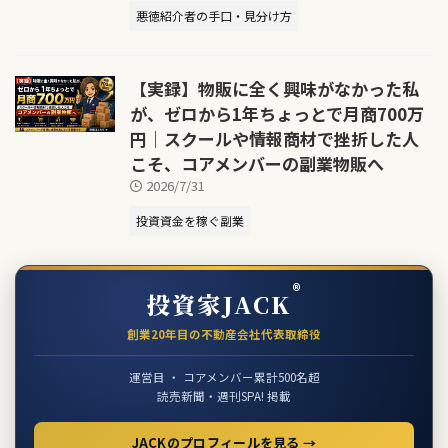
悪徳紹介者の手口・見分け方
【実録】物販に全く興味がなかった私
が、ゼロから1年ちょっとで月商700万
円｜スクールや情報商材で挫折した人
こそ、コアメンバーの副業物販へ
2026/7/31
投資資金を稼ぐ副業
®
投資家JACK
創業20年目の不動産会社代表取締役
運営目 ・ コアメンバー累計500名超
読売新聞・週刊SPA! 掲載
JACKのプロフィールを見る →