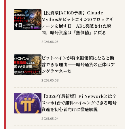
【投資家JACKの予測】Claude
Mythosがビットコインのブロックチ
ェーンを崩す日｜AIに突破された瞬
間、暗号資産は『無価値』に戻る
2026.06.03
ビットコインが将来無価値になると断
言できる理由——暗号通貨の正体はア
ングラマネーだ
2026.05.08
【2026年最新版】Pi Networkとは？
スマホ1台で無料マイニングできる暗号
資産を初心者向けに徹底解説
2025.05.04