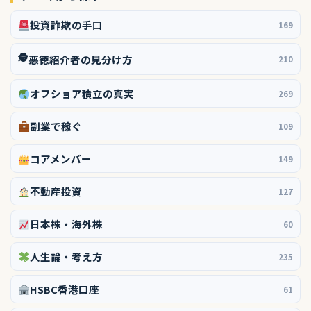
投資詐欺の手口
169
🕵️
悪徳紹介者の見分け方
210
オフショア積立の真実
269
副業で稼ぐ
109
コアメンバー
149
不動産投資
127
日本株・海外株
60
人生論・考え方
235
HSBC香港口座
61