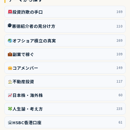
投資詐欺の手口
169
🕵️
悪徳紹介者の見分け方
210
オフショア積立の真実
269
副業で稼ぐ
109
コアメンバー
149
不動産投資
127
日本株・海外株
60
人生論・考え方
235
HSBC香港口座
61