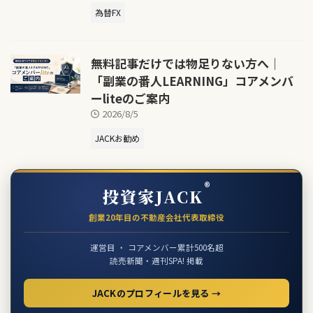
為替FX
無料記事だけでは物足りない方へ｜
「副業の番人LEARNING」コアメンバ
ーliteのご案内
2026/8/5
JACKお勧め
®
投資家JACK
創業20年目の不動産会社代表取締役
運営目 ・ コアメンバー累計500名超
読売新聞・週刊SPA! 掲載
JACKのプロフィールを見る →