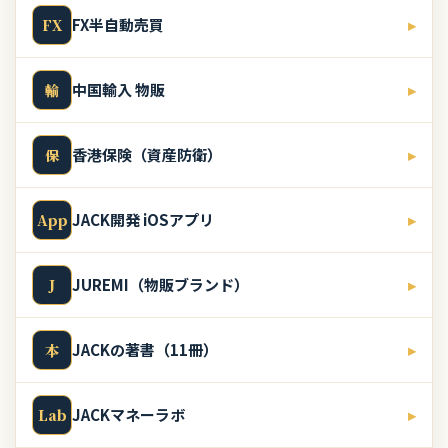
FX半自動売買
▸
FX
中国輸入 物販
▸
輸
香港保険（資産防衛）
▸
保
JACK開発 iOSアプリ
▸
App
JUREMI（物販ブランド）
▸
J
JACKの著書（11冊）
▸
本
JACKマネーラボ
▸
Lab