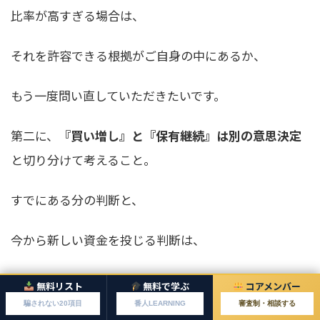
比率が高すぎる場合は、
それを許容できる根拠がご自身の中にあるか、
もう一度問い直していただきたいです。
第二に、
『買い増し』と『保有継続』は別の意思決定
と切り分けて考えること。
すでにある分の判断と、
今から新しい資金を投じる判断は、
まったく別物です。
無料リスト
無料で学ぶ
コアメンバー
騙されない20項目
番人LEARNING
審査制・相談する
「もう持っているから」を理由に新規資金を投入する