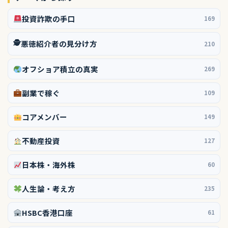
投資詐欺の手口
169
🕵️
悪徳紹介者の見分け方
210
オフショア積立の真実
269
副業で稼ぐ
109
コアメンバー
149
不動産投資
127
日本株・海外株
60
人生論・考え方
235
HSBC香港口座
61