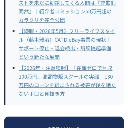
ストを未だに勧誘してくる人間は『詐欺師
同然』｜紹介者コミッション50万円超の
カラクリを完全公開
【続報・2026年5月】フリーライフスタイ
ル（藤木雅治）CATD eBay事業の現状｜
サポート停止・退会続出・訴訟提起準備
という新たな展開
【2026年・注意喚起】「在庫ゼロで月収
100万円」高額物販スクールの実態｜130
万円のローンを組まされる被害が後を絶た
ない手口と見抜き方