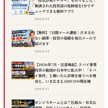
「投資詐欺レーダー」を作りました｜
勧誘された投資話の危険度を1分でチ
ェックできる無料アプリ
2026.07.26
【無料】7日間メール講座｜だまされ
ない副業・投資の基礎を毎日メールで
届けます
2026.07.24
【2026年7月・注意喚起】ドバイ事業
投資の勧誘が日本中に拡大中｜「ドバ
イ案件」と聞いたら詐欺を疑うべき理
由と、いま広まるADICOの現在地
2026.07.23
ポンジスキームとは？仕組み・有名な
事例・見抜く5つのサイン｜投資家