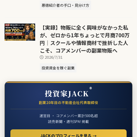
悪徳紹介者の手口・見分け方
【実録】物販に全く興味がなかった私
が、ゼロから1年ちょっとで月商700万
円｜スクールや情報商材で挫折した人
こそ、コアメンバーの副業物販へ
2026/7/31
投資資金を稼ぐ副業
®
投資家JACK
創業20年目の不動産会社代表取締役
運営目 ・ コアメンバー累計500名超
読売新聞・週刊SPA! 掲載
JACKのプロフィールを見る →