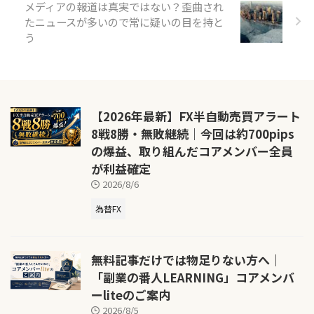
メディアの報道は真実ではない？歪曲され
たニュースが多いので常に疑いの目を持と
う
【2026年最新】FX半自動売買アラート
8戦8勝・無敗継続｜今回は約700pips
の爆益、取り組んだコアメンバー全員
が利益確定
2026/8/6
為替FX
無料記事だけでは物足りない方へ｜
「副業の番人LEARNING」コアメンバ
ーliteのご案内
2026/8/5