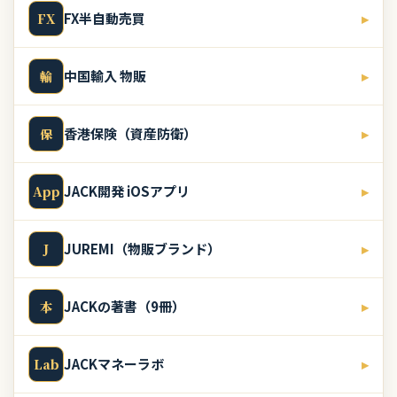
FX半自動売買
▸
FX
中国輸入 物販
▸
輸
香港保険（資産防衛）
▸
保
JACK開発 iOSアプリ
▸
App
JUREMI（物販ブランド）
▸
J
JACKの著書（9冊）
▸
本
JACKマネーラボ
▸
Lab