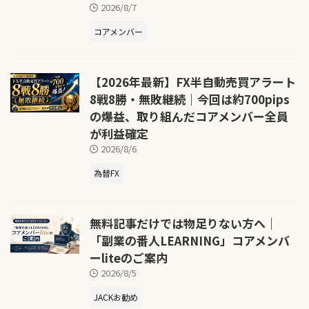
2026/8/7
コアメンバー
【2026年最新】FX半自動売買アラート
8戦8勝・無敗継続｜今回は約700pips
の爆益、取り組んだコアメンバー全員
が利益確定
2026/8/6
為替FX
無料記事だけでは物足りない方へ｜
「副業の番人LEARNING」コアメンバ
ーliteのご案内
2026/8/5
JACKお勧め