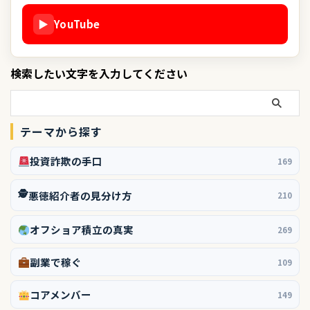
▶
YouTube
検索したい文字を入力してください
テーマから探す
投資詐欺の手口
169
🕵️
悪徳紹介者の見分け方
210
オフショア積立の真実
269
副業で稼ぐ
109
コアメンバー
149