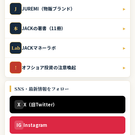
JUREMI（物販ブランド）
▸
J
JACKの著書（11冊）
▸
本
JACKマネーラボ
▸
Lab
オフショア投資の注意喚起
▸
!
SNS・最新情報をフォロー
X
X（旧Twitter）
IG
Instagram