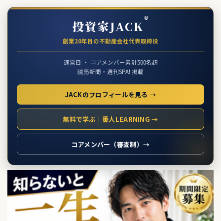
®
投資家JACK
創業20年目の不動産会社代表取締役
運営目 ・ コアメンバー累計500名超
読売新聞・週刊SPA! 掲載
JACKのプロフィールを見る →
無料で学ぶ｜番人LEARNING →
コアメンバー（審査制）→