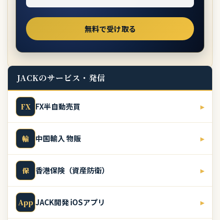
JACKのサービス・発信
FX半自動売買
▸
FX
中国輸入 物販
▸
輸
香港保険（資産防衛）
▸
保
JACK開発 iOSアプリ
▸
App