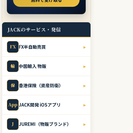
JACKのサービス・発信
FX
FX半自動売買
▸
輸
中国輸入 物販
▸
保
香港保険（資産防衛）
▸
App
JACK開発 iOSアプリ
▸
J
JUREMI（物販ブランド）
▸