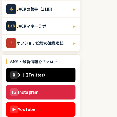
本
JACKの著書（11冊）
▸
Lab
JACKマネーラボ
▸
!
オフショア投資の注意喚起
▸
SNS・最新情報をフォロー
X
X（旧Twitter）
IG
Instagram
▶
YouTube