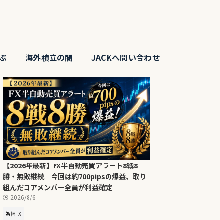
ぶ
海外積立の闇
JACKへ問い合わせ
【2026年最新】FX半自動売買アラート8戦8
勝・無敗継続｜今回は約700pipsの爆益、取り
組んだコアメンバー全員が利益確定
2026/8/6
為替FX