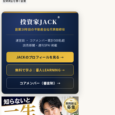
投資資金を稼ぐ副業
®
投資家JACK
創業20年目の不動産会社代表取締役
運営目 ・ コアメンバー累計500名超
読売新聞・週刊SPA! 掲載
JACKのプロフィールを見る →
無料で学ぶ｜番人LEARNING →
コアメンバー（審査制）→