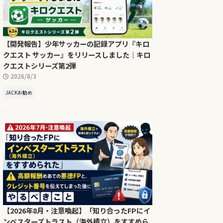
【開発報告】少年サッカーの記録アプリ『キロ
クエスト サッカー』をリリースしました｜キロ
クエストシリーズ第2弾
2026/8/3
JACKお勧め
【2026年8月・注意喚起】「知り合ったFPにイ
ンベスターズトラスト（海外積立）をすすめら