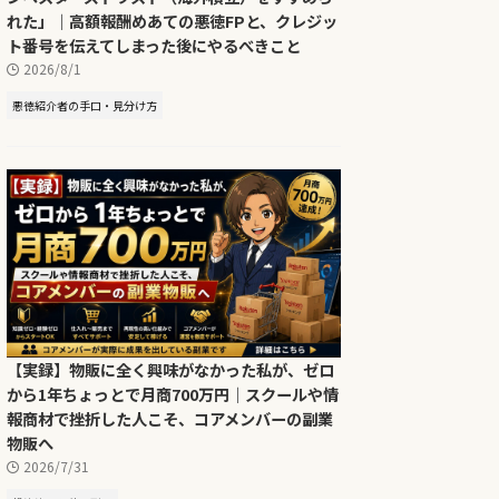
れた」｜高額報酬めあての悪徳FPと、クレジッ
ト番号を伝えてしまった後にやるべきこと
2026/8/1
悪徳紹介者の手口・見分け方
【実録】物販に全く興味がなかった私が、ゼロ
から1年ちょっとで月商700万円｜スクールや情
報商材で挫折した人こそ、コアメンバーの副業
物販へ
2026/7/31