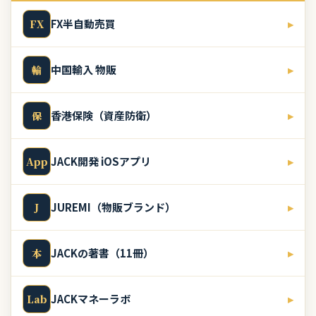
FX半自動売買
▸
FX
中国輸入 物販
▸
輸
香港保険（資産防衛）
▸
保
JACK開発 iOSアプリ
▸
App
JUREMI（物販ブランド）
▸
J
JACKの著書（11冊）
▸
本
JACKマネーラボ
▸
Lab