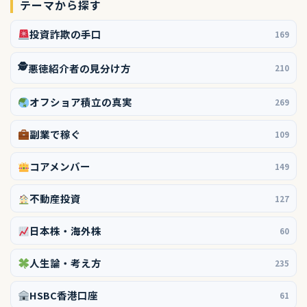
テーマから探す
投資詐欺の手口
169
🕵️
悪徳紹介者の見分け方
210
オフショア積立の真実
269
副業で稼ぐ
109
コアメンバー
149
不動産投資
127
日本株・海外株
60
人生論・考え方
235
HSBC香港口座
61