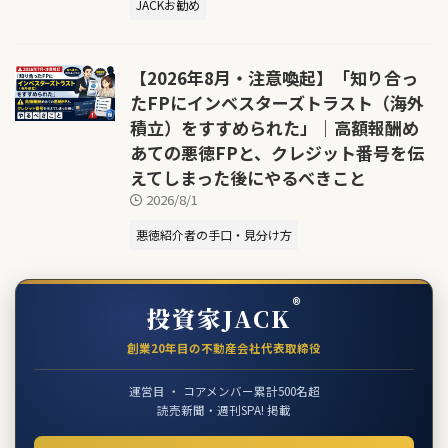
JACKお勧め
【2026年8月・注意喚起】「知り合っ
たFPにインベスターズトラスト（海外
積立）をすすめられた」｜高額報酬め
あての悪徳FPと、クレジット番号を伝
えてしまった後にやるべきこと
2026/8/1
悪徳紹介者の手口・見分け方
®
投資家JACK
創業20年目の不動産会社代表取締役
運営目 ・ コアメンバー累計500名超
読売新聞・週刊SPA! 掲載