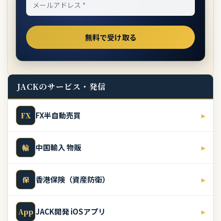
JACKのサービス・発信
FX半自動売買
▸
FX
中国輸入 物販
▸
輸
香港保険（資産防衛）
▸
保
JACK開発 iOSアプリ
▸
App