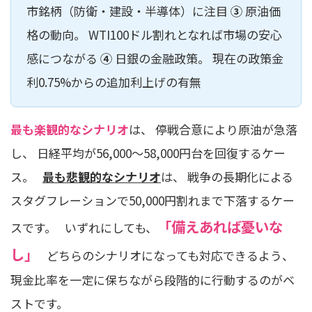
市銘柄（防衛・建設・半導体）に注目
③
原油価
格の動向。 WTI100ドル割れとなれば市場の安心
感につながる
④
日銀の金融政策。 現在の政策金
利0.75%からの追加利上げの有無
最も楽観的なシナリオ
は、 停戦合意により原油が急落
し、 日経平均が56,000〜58,000円台を回復するケー
ス。
最も悲観的なシナリオ
は、 戦争の長期化による
スタグフレーションで50,000円割れまで下落するケー
「備えあれば憂いな
スです。 いずれにしても、
し」
どちらのシナリオになっても対応できるよう、
現金比率を一定に保ちながら段階的に行動するのがベ
ストです。