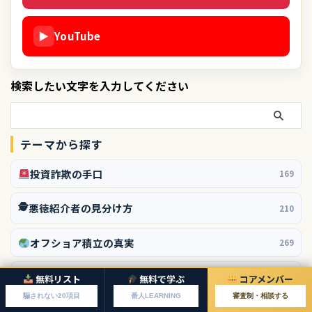
▶
YouTube
検索したい文字を入力してください
テーマから探す
投資詐欺の手口
169
🕵️
悪徳紹介者の見分け方
210
オフショア積立の真実
269
副業で稼ぐ
109
無料リスト
無料で学ぶ
コアメンバー
騙されない20項目
番人LEARNING
審査制・相談する
コアメンバー
149