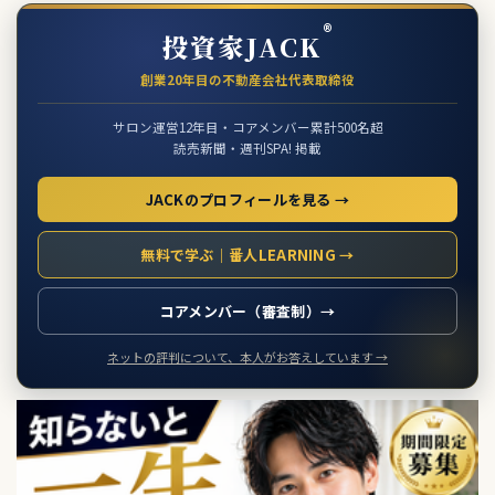
®
投資家JACK
創業20年目の不動産会社代表取締役
サロン運営12年目・コアメンバー累計500名超
読売新聞・週刊SPA! 掲載
JACKのプロフィールを見る →
無料で学ぶ｜番人LEARNING →
コアメンバー（審査制）→
ネットの評判について、本人がお答えしています →