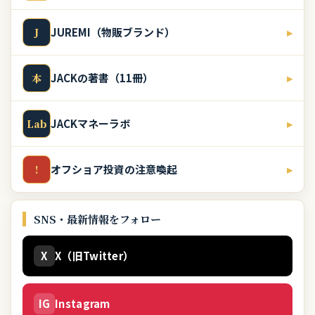
JUREMI（物販ブランド）
▸
J
JACKの著書（11冊）
▸
本
JACKマネーラボ
▸
Lab
オフショア投資の注意喚起
▸
!
SNS・最新情報をフォロー
X
X（旧Twitter）
IG
Instagram