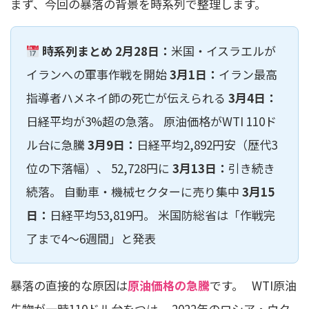
まず、今回の暴落の背景を時系列で整理します。
時系列まとめ
2月28日：
米国・イスラエルが
イランへの軍事作戦を開始
3月1日：
イラン最高
指導者ハメネイ師の死亡が伝えられる
3月4日：
日経平均が3%超の急落。 原油価格がWTI 110ド
ル台に急騰
3月9日：
日経平均2,892円安（歴代3
位の下落幅）、 52,728円に
3月13日：
引き続き
続落。 自動車・機械セクターに売り集中
3月15
日：
日経平均53,819円。 米国防総省は「作戦完
了まで4〜6週間」と発表
暴落の直接的な原因は
原油価格の急騰
です。 WTI原油
先物が一時110ドル台をつけ、 2022年のロシア・ウク