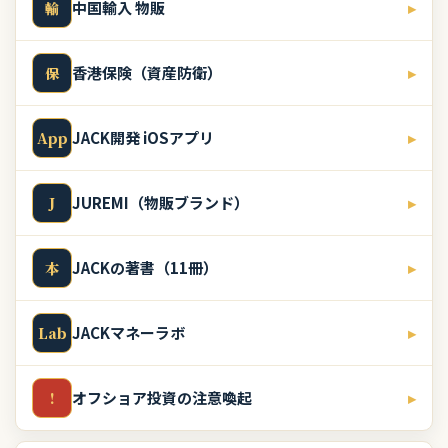
中国輸入 物販
▸
輸
香港保険（資産防衛）
▸
保
JACK開発 iOSアプリ
▸
App
JUREMI（物販ブランド）
▸
J
JACKの著書（11冊）
▸
本
JACKマネーラボ
▸
Lab
オフショア投資の注意喚起
▸
!