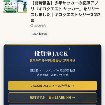
【開発報告】少年サッカーの記録アプ
リ『キロクエスト サッカー』をリリー
スしました｜キロクエストシリーズ第2
弾
2026/8/3
JACKお勧め
®
投資家JACK
創業20年目の不動産会社代表取締役
運営目 ・ コアメンバー累計500名超
読売新聞・週刊SPA! 掲載
JACKのプロフィールを見る →
無料で学ぶ｜番人LEARNING →