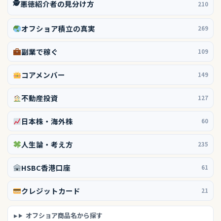
🕵️
悪徳紹介者の見分け方
210
オフショア積立の真実
269
副業で稼ぐ
109
コアメンバー
149
不動産投資
127
日本株・海外株
60
人生論・考え方
235
HSBC香港口座
61
クレジットカード
21
オフショア商品名から探す