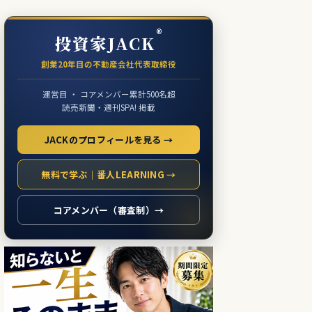
®
投資家JACK
創業20年目の不動産会社代表取締役
運営目 ・ コアメンバー累計500名超
読売新聞・週刊SPA! 掲載
JACKのプロフィールを見る →
無料で学ぶ｜番人LEARNING →
コアメンバー（審査制）→