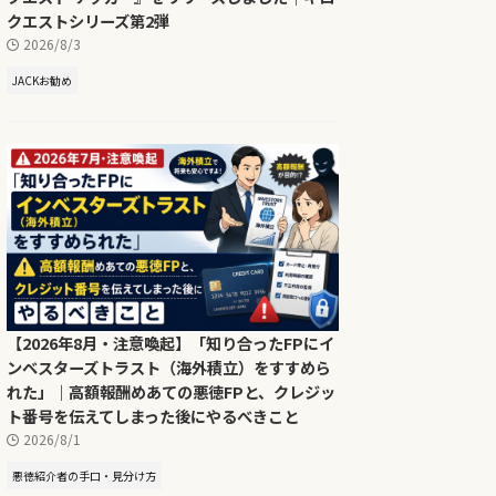
クエストシリーズ第2弾
2026/8/3
JACKお勧め
【2026年8月・注意喚起】「知り合ったFPにイ
ンベスターズトラスト（海外積立）をすすめら
れた」｜高額報酬めあての悪徳FPと、クレジッ
ト番号を伝えてしまった後にやるべきこと
2026/8/1
悪徳紹介者の手口・見分け方