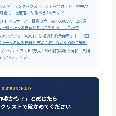
円詐欺スターリングハウストラスト完全ガイド｜被害2万
金可能性・被害者がやるべき4ステップ
カイIPFSサーバー投資の今｜被害5,000人・250億
人・知人からの投資勧誘は全て断る」べき理由
アジアンバンク（ABCT）は投資詐欺予備軍か｜「米国
スキームの危険信号と被害に遭わないための全知識
ングハウストラスト2万人・806億円詐欺の現状｜集団
るべき4ステップ
投資家JACKより
詐欺かも？」と感じたら
ックリストで確かめてください