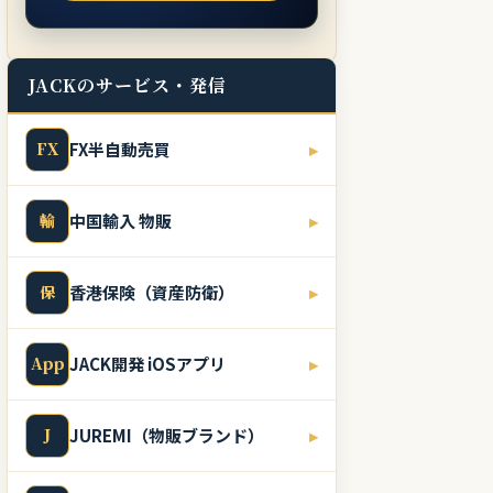
JACKのサービス・発信
FX
FX半自動売買
▸
輸
中国輸入 物販
▸
保
香港保険（資産防衛）
▸
App
JACK開発 iOSアプリ
▸
J
JUREMI（物販ブランド）
▸