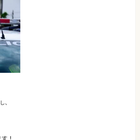
し、
です！