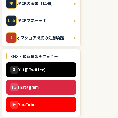
本
JACKの著書（11冊）
▸
Lab
JACKマネーラボ
▸
!
オフショア投資の注意喚起
▸
SNS・最新情報をフォロー
X
X（旧Twitter）
IG
Instagram
▶
YouTube