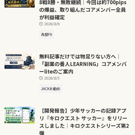
8戦8勝・無敗継続｜今回は約700pips
の爆益、取り組んだコアメンバー全員
が利益確定
2026/8/6
為替FX
無料記事だけでは物足りない方へ｜
「副業の番人LEARNING」コアメンバ
ーliteのご案内
2026/8/5
JACKお勧め
【開発報告】少年サッカーの記録アプ
リ『キロクエスト サッカー』をリリー
スしました｜キロクエストシリーズ第2
弾