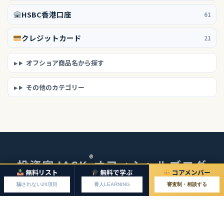
HSBC香港口座
61
クレジットカード
21
オフショア商品名から探す
その他のカテゴリー
®
投資家JACK
オフィシャルブログ
無料リスト
無料で学ぶ
コアメンバー
© 2026 投資家JACKオフィシャルブログ
騙されない20項目
番人LEARNING
審査制・相談する