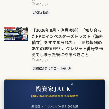
2026/8/3
JACKお勧め
【2026年8月・注意喚起】「知り合っ
たFPにインベスターズトラスト（海外
積立）をすすめられた」｜高額報酬め
あての悪徳FPと、クレジット番号を伝
えてしまった後にやるべきこと
2026/8/1
悪徳紹介者の手口・見分け方
®
投資家JACK
創業20年目の不動産会社代表取締役
運営目 ・ コアメンバー累計500名超