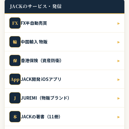
JACKのサービス・発信
FX半自動売買
▸
FX
中国輸入 物販
▸
輸
香港保険（資産防衛）
▸
保
JACK開発 iOSアプリ
▸
App
JUREMI（物販ブランド）
▸
J
JACKの著書（11冊）
▸
本