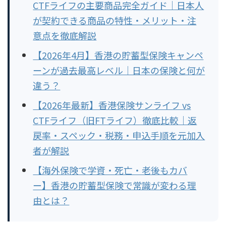
CTFライフの主要商品完全ガイド｜日本人
が契約できる商品の特性・メリット・注
意点を徹底解説
【2026年4月】香港の貯蓄型保険キャンペ
ーンが過去最高レベル｜日本の保険と何が
違う？
【2026年最新】香港保険サンライフ vs
CTFライフ（旧FTライフ）徹底比較｜返
戻率・スペック・税務・申込手順を元加入
者が解説
【海外保険で学資・死亡・老後もカバ
ー】香港の貯蓄型保険で常識が変わる理
由とは？