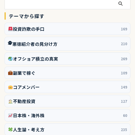
テーマから探す
投資詐欺の手口
169
🕵️
悪徳紹介者の見分け方
210
オフショア積立の真実
269
副業で稼ぐ
109
コアメンバー
149
不動産投資
127
日本株・海外株
60
人生論・考え方
235