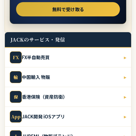
JACKのサービス・発信
FX半自動売買
▸
FX
中国輸入 物販
▸
輸
香港保険（資産防衛）
▸
保
JACK開発 iOSアプリ
▸
App