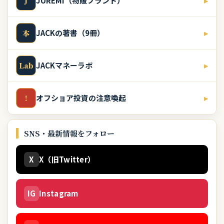
JUREMI（物販ブランド）
▸
J
JACKの著書（9冊）
▸
本
JACKマネーラボ
▸
Lab
オフショア投資の注意喚起
▸
!
SNS・最新情報をフォロー
X
X（旧Twitter）
IG
Instagram