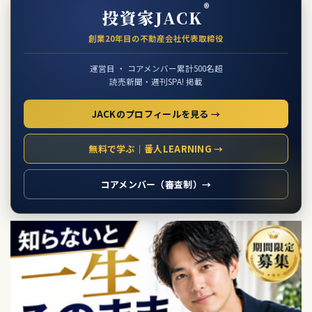
®
投資家JACK
創業20年目の不動産会社代表取締役
運営目 ・ コアメンバー累計500名超
読売新聞・週刊SPA! 掲載
JACKのプロフィールを見る →
無料で学ぶ｜番人LEARNING →
コアメンバー（審査制）→