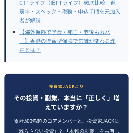
CTFライフ（旧FTライフ）徹底比較｜返
戻率・スペック・税務・申込手順を元加入
者が解説
【海外保険で学資・死亡・老後もカバ
ー】香港の貯蓄型保険で常識が変わる理
由とは？
投資家JACKより
その投資・副業、本当に「正しく」増
えていますか？
累計500名超のコアメンバーと、投資家JACKは
「減らさない投資」と「本物の副業」を共有し