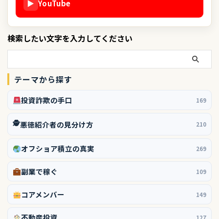
▶
YouTube
検索したい文字を入力してください
テーマから探す
投資詐欺の手口
169
🕵️
悪徳紹介者の見分け方
210
オフショア積立の真実
269
副業で稼ぐ
109
コアメンバー
149
不動産投資
127