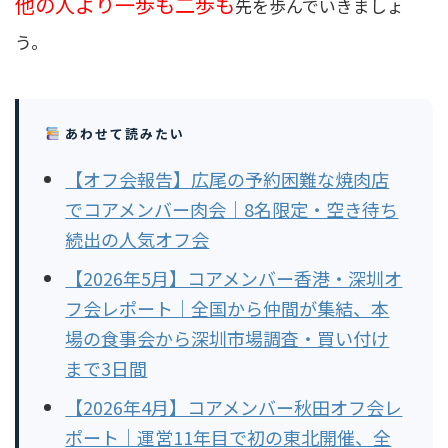
他の人より一歩も二歩も
先を歩んでいきましょ
う。
あわせて読みたい
【オフ会報告】広尾の予約困難な焼肉店
でコアメンバー肉会｜8名限定・空き待ち
続出の人気オフ会
【2026年5月】コアメンバー香港・深圳オ
フ会レポート｜全国から仲間が集結、本
場の食事会から深圳市場調査・買い付け
まで3日間
【2026年4月】コアメンバー秋田オフ会レ
ポート｜運営11年目で初の東北開催、全