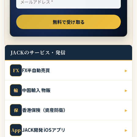
JACKのサービス・発信
FX半自動売買
▸
FX
中国輸入 物販
▸
輸
香港保険（資産防衛）
▸
保
JACK開発 iOSアプリ
▸
App