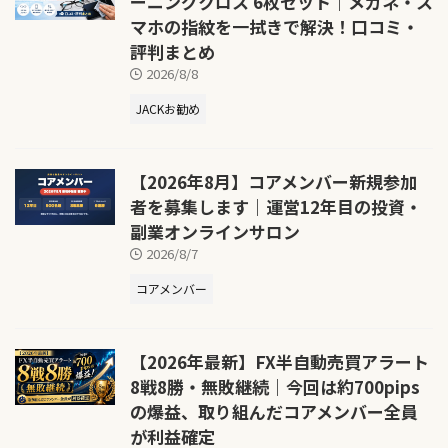
ーニングクロス 6枚セット｜メガネ・ス
マホの指紋を一拭きで解決！口コミ・
評判まとめ
2026/8/8
JACKお勧め
【2026年8月】コアメンバー新規参加
者を募集します｜運営12年目の投資・
副業オンラインサロン
2026/8/7
コアメンバー
【2026年最新】FX半自動売買アラート
8戦8勝・無敗継続｜今回は約700pips
の爆益、取り組んだコアメンバー全員
が利益確定