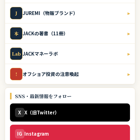
JUREMI（物販ブランド）
▸
J
JACKの著書（11冊）
▸
本
JACKマネーラボ
▸
Lab
オフショア投資の注意喚起
▸
!
SNS・最新情報をフォロー
X
X（旧Twitter）
IG
Instagram