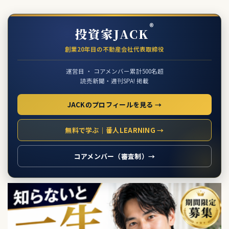
®
投資家JACK
創業20年目の不動産会社代表取締役
運営目 ・ コアメンバー累計500名超
読売新聞・週刊SPA! 掲載
JACKのプロフィールを見る →
無料で学ぶ｜番人LEARNING →
コアメンバー（審査制）→