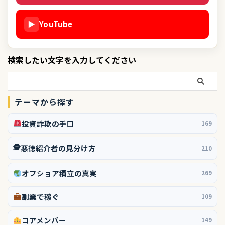
▶
YouTube
検索したい文字を入力してください
テーマから探す
投資詐欺の手口
169
🕵️
悪徳紹介者の見分け方
210
オフショア積立の真実
269
副業で稼ぐ
109
コアメンバー
149