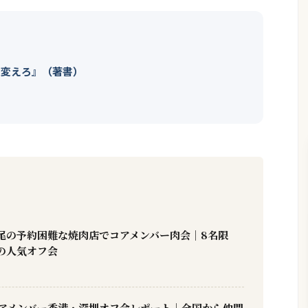
を変えろ』（著書）
尾の予約困難な焼肉店でコアメンバー肉会｜8名限
の人気オフ会
】コアメンバー香港・深圳オフ会レポート｜全国から仲間