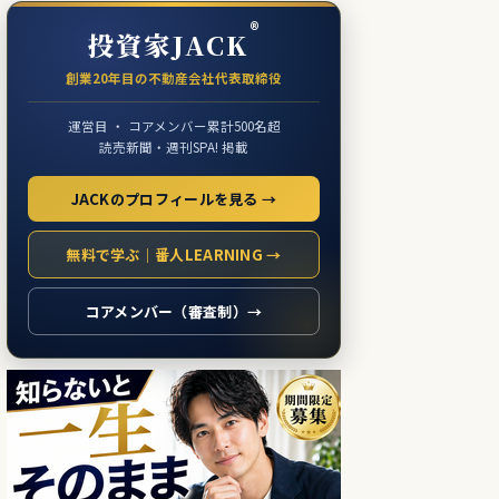
®
投資家JACK
創業20年目の不動産会社代表取締役
運営目 ・ コアメンバー累計500名超
読売新聞・週刊SPA! 掲載
JACKのプロフィールを見る →
無料で学ぶ｜番人LEARNING →
コアメンバー（審査制）→