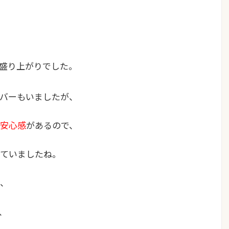
盛り上がりでした。
バーもいましたが、
安心感
があるので、
きていましたね。
、
、