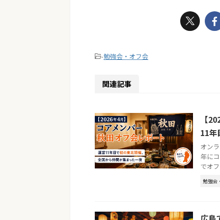
-
勉強会・オフ会
関連記事
【2
11
オンラ
年にコ
でオフ
勉強会
広島