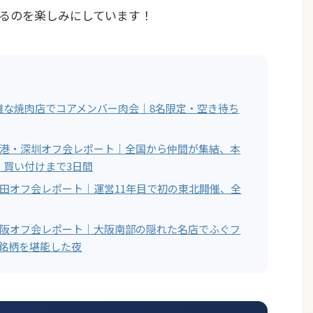
るのを楽しみにしています！
難な焼肉店でコアメンバー肉会｜8名限定・空き待ち
ー香港・深圳オフ会レポート｜全国から仲間が集結、本
・買い付けまで3日間
ー秋田オフ会レポート｜運営11年目で初の東北開催、全
ー大阪オフ会レポート｜大阪南部の隠れた名店でふぐフ
7銘柄を堪能した夜