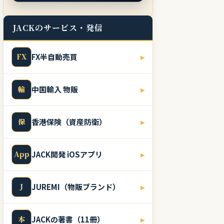
JACKのサービス・発信
FX
FX半自動売買
▸
輸
中国輸入 物販
▸
保
香港保険（資産防衛）
▸
App
JACK開発 iOSアプリ
▸
J
JUREMI（物販ブランド）
▸
本
JACKの著書（11冊）
▸