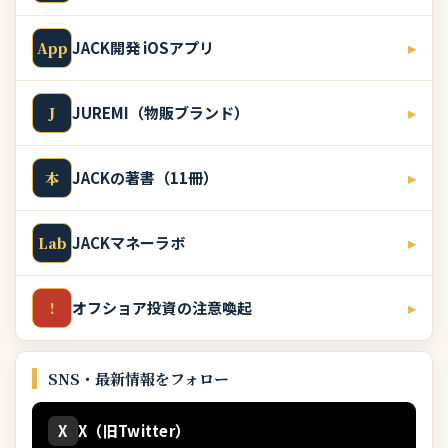
JACK開発 iOSアプリ
▸
App
JUREMI（物販ブランド）
▸
J
JACKの著書（11冊）
▸
本
JACKマネーラボ
▸
Lab
オフショア投資の注意喚起
▸
!
SNS・最新情報をフォロー
X
X（旧Twitter）