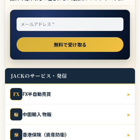
JACKのサービス・発信
FX半自動売買
▸
FX
中国輸入 物販
▸
輸
香港保険（資産防衛）
▸
保