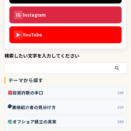
IG
Instagram
▶
YouTube
検索したい文字を入力してください
テーマから探す
投資詐欺の手口
169
🕵️
悪徳紹介者の見分け方
210
オフショア積立の真実
269