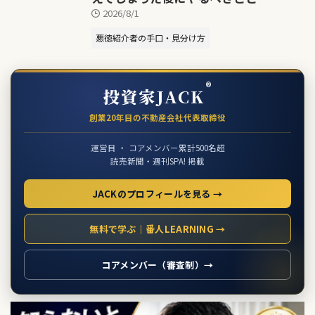
2026/8/1
悪徳紹介者の手口・見分け方
®
投資家JACK
創業20年目の不動産会社代表取締役
運営目 ・ コアメンバー累計500名超
読売新聞・週刊SPA! 掲載
JACKのプロフィールを見る →
無料で学ぶ｜番人LEARNING →
コアメンバー（審査制）→