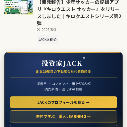
【開発報告】少年サッカーの記録アプ
リ『キロクエスト サッカー』をリリー
スしました｜キロクエストシリーズ第2
弾
2026/8/3
JACKお勧め
®
投資家JACK
創業20年目の不動産会社代表取締役
運営目 ・ コアメンバー累計500名超
読売新聞・週刊SPA! 掲載
JACKのプロフィールを見る →
無料で学ぶ｜番人LEARNING →