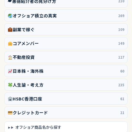
🕵️
悪徳紹介者の見分け方
210
オフショア積立の真実
269
副業で稼ぐ
109
コアメンバー
149
不動産投資
127
日本株・海外株
60
人生論・考え方
235
HSBC香港口座
61
クレジットカード
21
オフショア商品名から探す