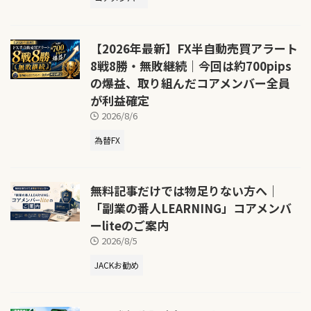
【2026年最新】FX半自動売買アラート
8戦8勝・無敗継続｜今回は約700pips
の爆益、取り組んだコアメンバー全員
が利益確定
2026/8/6
為替FX
無料記事だけでは物足りない方へ｜
「副業の番人LEARNING」コアメンバ
ーliteのご案内
2026/8/5
JACKお勧め