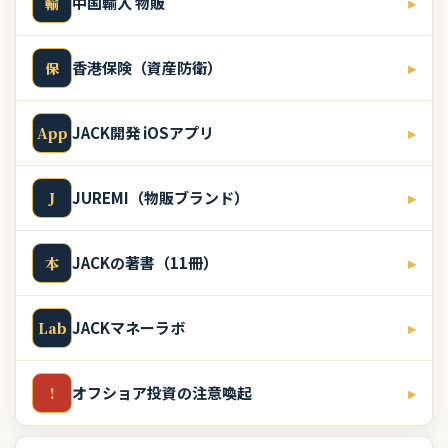
中国輸入 物販
▸
輸
香港保険（資産防衛）
▸
保
JACK開発 iOSアプリ
▸
App
JUREMI（物販ブランド）
▸
J
JACKの著書（11冊）
▸
本
JACKマネーラボ
▸
Lab
オフショア投資の注意喚起
▸
!