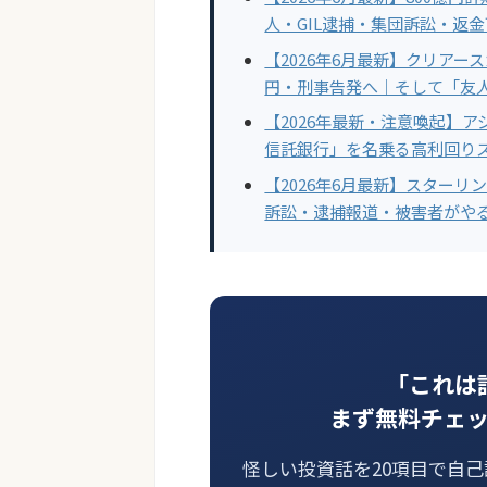
人・GIL逮捕・集団訴訟・返
【2026年6月最新】クリアース
円・刑事告発へ｜そして「友
【2026年最新・注意喚起】
信託銀行」を名乗る高利回り
【2026年6月最新】スターリ
訴訟・逮捕報道・被害者がや
「これは
まず無料チェ
怪しい投資話を20項目で自