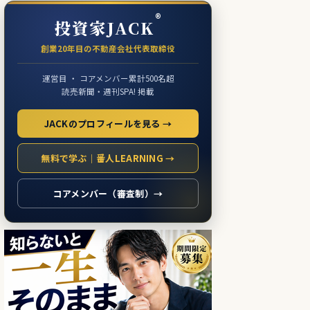
®
投資家JACK
創業20年目の不動産会社代表取締役
運営目 ・ コアメンバー累計500名超
読売新聞・週刊SPA! 掲載
JACKのプロフィールを見る →
無料で学ぶ｜番人LEARNING →
コアメンバー（審査制）→