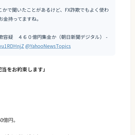
どこかで聞いたことがあるけど、FX詐欺でもよく使わ
お金持ってますね。
欺容疑 ４６０億円集金か（朝日新聞デジタル） -
Gwu1RDHnjZ
@YahooNewsTopics
配当をお約束します」
0億円。