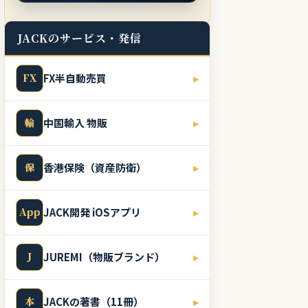
JACKのサービス・発信
FX
FX半自動売買
▸
輸
中国輸入 物販
▸
保
香港保険（資産防衛）
▸
App
JACK開発 iOSアプリ
▸
J
JUREMI（物販ブランド）
▸
本
JACKの著書（11冊）
▸