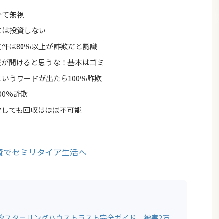
全て無視
には投資しない
件は80％以上が詐欺だと認識
報が聞けると思うな！基本はゴミ
いうワードが出たら100％詐欺
00％詐欺
綻しても回収はほぼ不可能
円詐欺スターリングハウストラスト完全ガイド｜被害2万