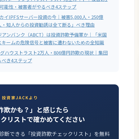
金可能性・被害者がやるべき4ステップ
カイIPFSサーバー投資の今｜被害5,000人・250億
人・知人からの投資勧誘は全て断る」べき理由
アジアンバンク（ABCT）は投資詐欺予備軍か｜「米国
スキームの危険信号と被害に遭わないための全知識
ングハウストラスト2万人・806億円詐欺の現状｜集団
るべき4ステップ
投資家JACKより
詐欺かも？」と感じたら
ックリストで確かめてください
己診断できる「投資詐欺チェックリスト」を無料