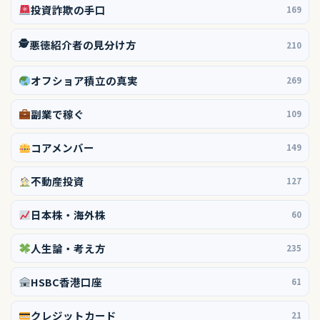
投資詐欺の手口
169
🕵️
悪徳紹介者の見分け方
210
オフショア積立の真実
269
副業で稼ぐ
109
コアメンバー
149
不動産投資
127
日本株・海外株
60
人生論・考え方
235
HSBC香港口座
61
クレジットカード
21