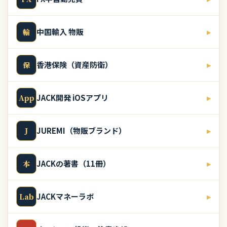
中国輸入 物販
▸
輸
香港保険（資産防衛）
▸
保
JACK開発 iOSアプリ
▸
App
JUREMI（物販ブランド）
▸
J
JACKの著書（11冊）
▸
本
JACKマネーラボ
▸
Lab