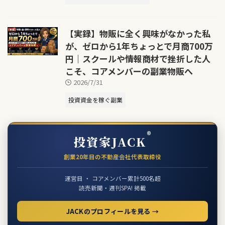
【実録】物販に全く興味がなかった私
が、ゼロから1年ちょっとで月商700万
円｜スクールや情報商材で挫折した人
こそ、コアメンバーの副業物販へ
2026/7/31
投資資金を稼ぐ副業
®
投資家JACK
創業20年目の不動産会社代表取締役
運営目 ・ コアメンバー累計500名超
読売新聞・週刊SPA! 掲載
JACKのプロフィールを見る →