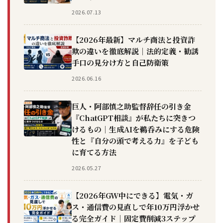
2026.07.13
【2026年最新】マルチ商法と投資詐
欺の違いを徹底解説｜法的定義・勧誘
手口の見分け方と自己防衛策
2026.06.16
巨人・阿部慎之助監督辞任の引き金
『ChatGPT相談』が私たちに突きつ
けるもの｜生成AIを鵜呑みにする危険
性と『自分の頭で考える力』を子ども
に育てる方法
2026.05.27
【2026年GW中にできる】電気・ガ
ス・通信費の見直しで年10万円浮かせ
る完全ガイド｜固定費削減3ステップ