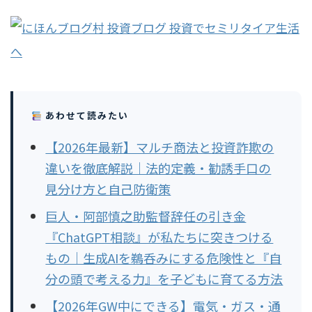
あわせて読みたい
【2026年最新】マルチ商法と投資詐欺の
違いを徹底解説｜法的定義・勧誘手口の
見分け方と自己防衛策
巨人・阿部慎之助監督辞任の引き金
『ChatGPT相談』が私たちに突きつける
もの｜生成AIを鵜呑みにする危険性と『自
分の頭で考える力』を子どもに育てる方法
【2026年GW中にできる】電気・ガス・通