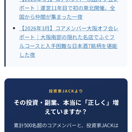
ポート｜運営11年目で初の東北開催、全
国から仲間が集まった一夜
【2026年3月】コアメンバー大阪オフ会レ
ポート｜大阪南部の隠れた名店でふぐフ
ルコースと入手困難な日本酒7銘柄を堪能
した夜
投資家JACKより
その投資・副業、本当に「正しく」増
えていますか？
累計500名超のコアメンバーと、投資家JACKは