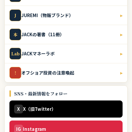
JUREMI（物販ブランド）
▸
J
JACKの著書（11冊）
▸
本
JACKマネーラボ
▸
Lab
オフショア投資の注意喚起
▸
!
SNS・最新情報をフォロー
X
X（旧Twitter）
IG
Instagram