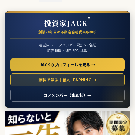
®
投資家JACK
創業20年目の不動産会社代表取締役
運営目 ・ コアメンバー累計500名超
読売新聞・週刊SPA! 掲載
JACKのプロフィールを見る →
無料で学ぶ｜番人LEARNING →
コアメンバー（審査制）→