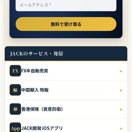
JACKのサービス・発信
FX半自動売買
▸
FX
中国輸入 物販
▸
輸
香港保険（資産防衛）
▸
保
JACK開発 iOSアプリ
▸
App