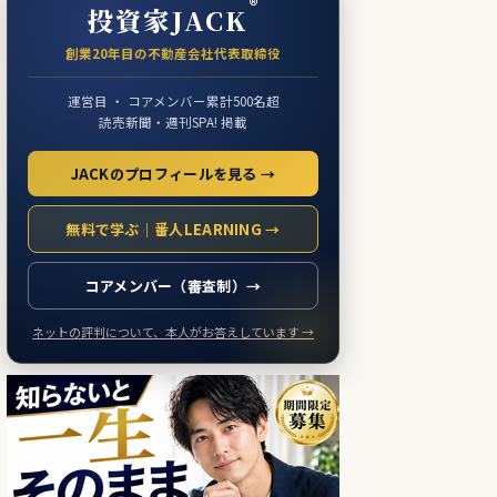
®
投資家JACK
創業20年目の不動産会社代表取締役
運営目 ・ コアメンバー累計500名超
読売新聞・週刊SPA! 掲載
JACKのプロフィールを見る →
無料で学ぶ｜番人LEARNING →
コアメンバー（審査制）→
ネットの評判について、本人がお答えしています →