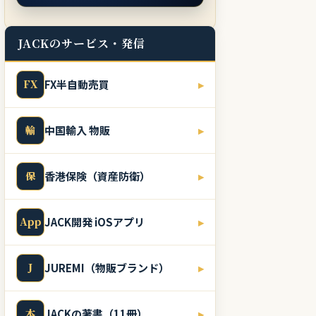
JACKのサービス・発信
FX
FX半自動売買
▸
輸
中国輸入 物販
▸
保
香港保険（資産防衛）
▸
App
JACK開発 iOSアプリ
▸
J
JUREMI（物販ブランド）
▸
本
JACKの著書（11冊）
▸