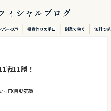
フィシャルブログ
ンバーの声
投資詐欺の手口
副業で稼ぐ
無料で学
1戦11勝！
FX自動売買
いる