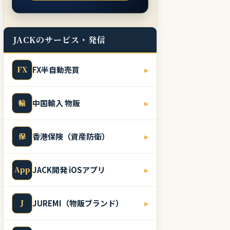
JACKのサービス・発信
FX
FX半自動売買
▸
輸
中国輸入 物販
▸
保
香港保険（資産防衛）
▸
App
JACK開発 iOSアプリ
▸
J
JUREMI（物販ブランド）
▸