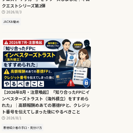
クエストシリーズ第2弾
2026/8/3
JACKお勧め
【2026年8月・注意喚起】「知り合ったFPにイ
ンベスターズトラスト（海外積立）をすすめら
れた」｜高額報酬めあての悪徳FPと、クレジッ
ト番号を伝えてしまった後にやるべきこと
2026/8/1
悪徳紹介者の手口・見分け方