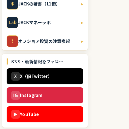
本
JACKの著書（11冊）
▸
Lab
JACKマネーラボ
▸
!
オフショア投資の注意喚起
▸
SNS・最新情報をフォロー
X
X（旧Twitter）
IG
Instagram
▶
YouTube