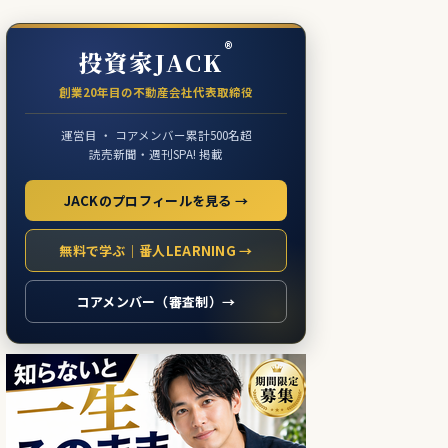
®
投資家JACK
創業20年目の不動産会社代表取締役
運営目 ・ コアメンバー累計500名超
読売新聞・週刊SPA! 掲載
JACKのプロフィールを見る →
無料で学ぶ｜番人LEARNING →
コアメンバー（審査制）→