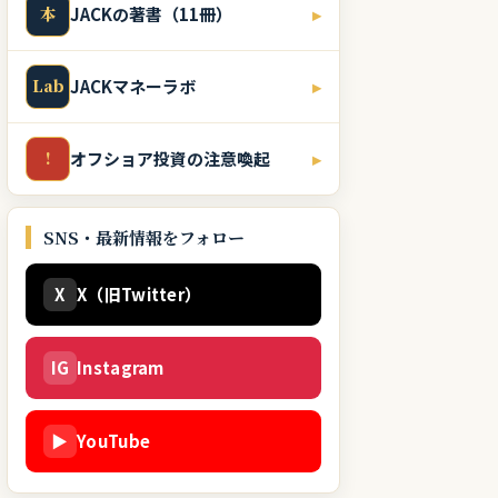
本
JACKの著書（11冊）
▸
Lab
JACKマネーラボ
▸
!
オフショア投資の注意喚起
▸
SNS・最新情報をフォロー
X
X（旧Twitter）
IG
Instagram
▶
YouTube