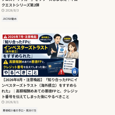
クエストシリーズ第2弾
2026/8/3
JACKお勧め
【2026年8月・注意喚起】「知り合ったFPにイ
ンベスターズトラスト（海外積立）をすすめら
れた」｜高額報酬めあての悪徳FPと、クレジッ
ト番号を伝えてしまった後にやるべきこと
2026/8/1
悪徳紹介者の手口・見分け方