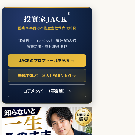
®
投資家JACK
創業20年目の不動産会社代表取締役
運営目 ・ コアメンバー累計500名超
読売新聞・週刊SPA! 掲載
JACKのプロフィールを見る →
無料で学ぶ｜番人LEARNING →
コアメンバー（審査制）→