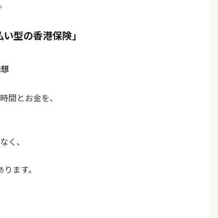
。
括払い型の香港保険」
発想
た時間とお金を、
なく、
あります。