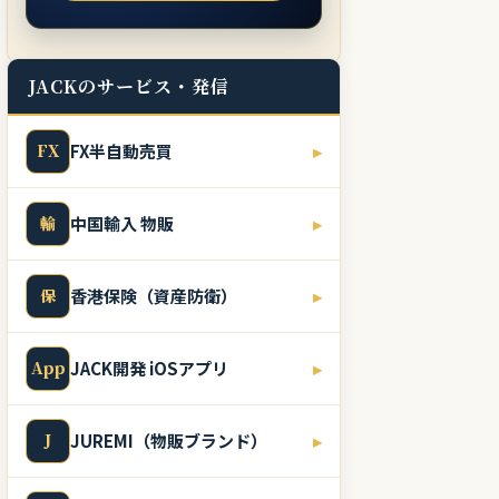
JACKのサービス・発信
FX
FX半自動売買
▸
輸
中国輸入 物販
▸
保
香港保険（資産防衛）
▸
App
JACK開発 iOSアプリ
▸
J
JUREMI（物販ブランド）
▸