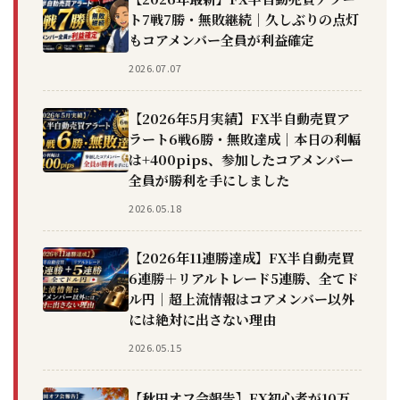
ト7戦7勝・無敗継続｜久しぶりの点灯
もコアメンバー全員が利益確定
2026.07.07
【2026年5月実績】FX半自動売買ア
ラート6戦6勝・無敗達成｜本日の利幅
は+400pips、参加したコアメンバー
全員が勝利を手にしました
2026.05.18
【2026年11連勝達成】FX半自動売買
6連勝＋リアルトレード5連勝、全てド
ル円｜超上流情報はコアメンバー以外
には絶対に出さない理由
2026.05.15
【秋田オフ会報告】FX初心者が10万