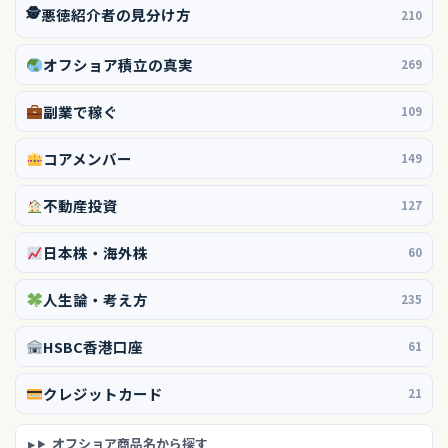
🕵️
悪徳紹介者の見分け方
210
オフショア積立の真実
269
副業で稼ぐ
109
コアメンバー
149
不動産投資
127
日本株・海外株
60
人生論・考え方
235
HSBC香港口座
61
クレジットカード
21
オフショア商品名から探す