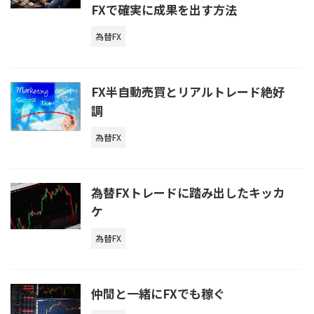
FXで確実に成果を出す方法
為替FX
FX半自動売買とリアルトレード絶好
調
為替FX
為替FXトレードに踏み出したキッカ
ケ
為替FX
仲間と一緒にFXでも稼ぐ