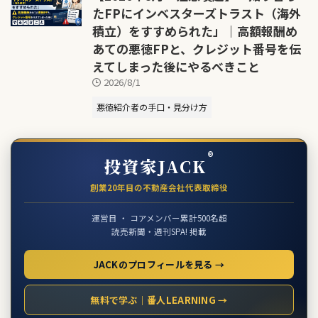
たFPにインベスターズトラスト（海外
積立）をすすめられた」｜高額報酬め
あての悪徳FPと、クレジット番号を伝
えてしまった後にやるべきこと
2026/8/1
悪徳紹介者の手口・見分け方
®
投資家JACK
創業20年目の不動産会社代表取締役
運営目 ・ コアメンバー累計500名超
読売新聞・週刊SPA! 掲載
JACKのプロフィールを見る →
無料で学ぶ｜番人LEARNING →