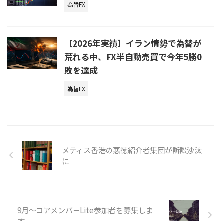
為替FX
【2026年実績】イラン情勢で為替が
荒れる中、FX半自動売買で今年5勝0
敗を達成
為替FX
メティス香港の悪徳紹介者集団が訴訟沙汰
に
9月〜コアメンバーLite参加者を募集しま
す