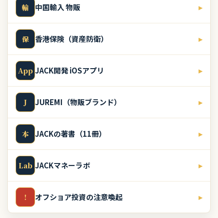
中国輸入 物販
▸
輸
香港保険（資産防衛）
▸
保
JACK開発 iOSアプリ
▸
App
JUREMI（物販ブランド）
▸
J
JACKの著書（11冊）
▸
本
JACKマネーラボ
▸
Lab
オフショア投資の注意喚起
▸
!