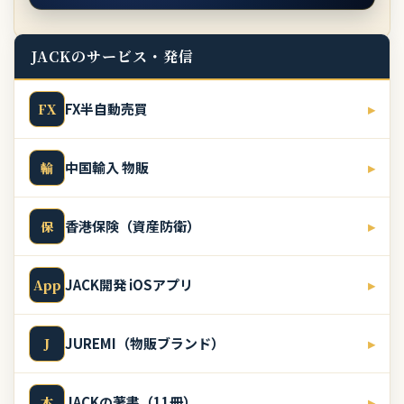
JACKのサービス・発信
FX半自動売買
▸
FX
中国輸入 物販
▸
輸
香港保険（資産防衛）
▸
保
JACK開発 iOSアプリ
▸
App
JUREMI（物販ブランド）
▸
J
JACKの著書（11冊）
▸
本