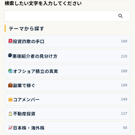
検索したい文字を入力してください
テーマから探す
投資詐欺の手口
169
🕵️
悪徳紹介者の見分け方
210
オフショア積立の真実
269
副業で稼ぐ
109
コアメンバー
149
不動産投資
127
日本株・海外株
60