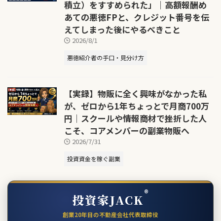
積立）をすすめられた」｜高額報酬め
あての悪徳FPと、クレジット番号を伝
えてしまった後にやるべきこと
2026/8/1
悪徳紹介者の手口・見分け方
【実録】物販に全く興味がなかった私
が、ゼロから1年ちょっとで月商700万
円｜スクールや情報商材で挫折した人
こそ、コアメンバーの副業物販へ
2026/7/31
投資資金を稼ぐ副業
®
投資家JACK
創業20年目の不動産会社代表取締役