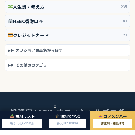
人生論・考え方
235
HSBC香港口座
61
クレジットカード
21
オフショア商品名から探す
その他のカテゴリー
®
投資家JACK
オフィシャルブログ
無料リスト
無料で学ぶ
コアメンバー
© 2026 投資家JACKオフィシャルブログ
騙されない20項目
番人LEARNING
審査制・相談する