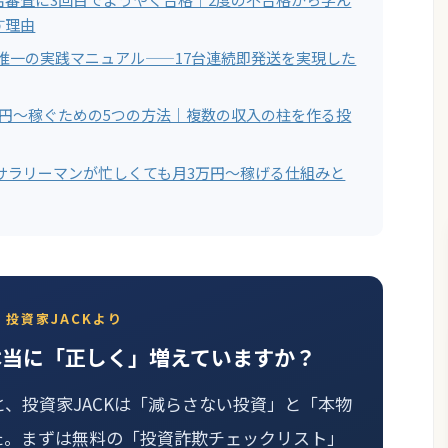
す理由
する唯一の実践マニュアル——17台連続即発送を実現した
万円〜稼ぐための5つの方法｜複数の収入の柱を作る投
サラリーマンが忙しくても月3万円〜稼げる仕組みと
投資家JACKより
本当に「正しく」増えていますか？
と、投資家JACKは「減らさない投資」と「本物
た。まずは無料の「投資詐欺チェックリスト」