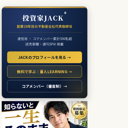
®
投資家JACK
創業20年目の不動産会社代表取締役
運営目 ・ コアメンバー累計500名超
読売新聞・週刊SPA! 掲載
JACKのプロフィールを見る →
無料で学ぶ｜番人LEARNING →
コアメンバー（審査制）→