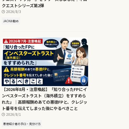
クエストシリーズ第2弾
2026/8/3
JACKお勧め
【2026年8月・注意喚起】「知り合ったFPにイ
ンベスターズトラスト（海外積立）をすすめら
れた」｜高額報酬めあての悪徳FPと、クレジッ
ト番号を伝えてしまった後にやるべきこと
2026/8/1
悪徳紹介者の手口・見分け方