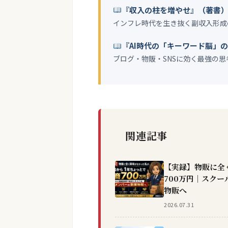
『収入の柱を増やせ』（著書
インフレ時代を生き抜く副収入形成
『AI時代の「キーワード脳」
ブログ・物販・SNSに効く最強の思
関連記事
【実録】物販に全
700万円｜スク
物販へ
2026.07.31