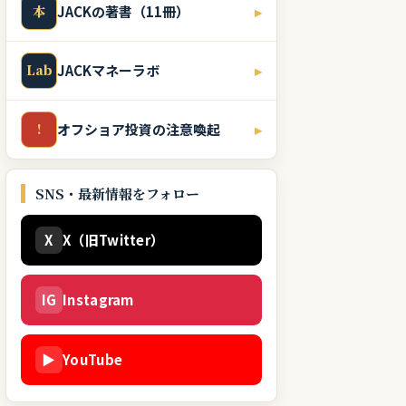
本
JACKの著書（11冊）
▸
Lab
JACKマネーラボ
▸
!
オフショア投資の注意喚起
▸
SNS・最新情報をフォロー
X
X（旧Twitter）
IG
Instagram
▶
YouTube