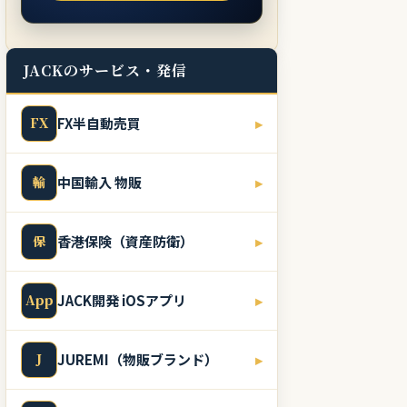
JACKのサービス・発信
FX
FX半自動売買
▸
輸
中国輸入 物販
▸
保
香港保険（資産防衛）
▸
App
JACK開発 iOSアプリ
▸
J
JUREMI（物販ブランド）
▸