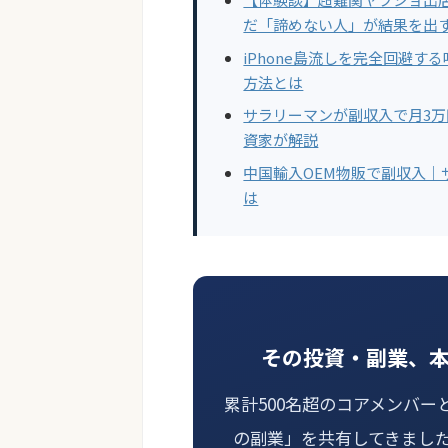
だ「諦めない人」が結果を出
iPhone島流しを完全回避
方法とは
サラリーマンが副収入で月3
資家が解説
中国輸入OEM物販で副収入｜
は
その投資・副業、
累計500名超のコアメンバー
の副業」を共有してきまし