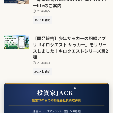
ーliteのご案内
2026/8/5
JACKお勧め
【開発報告】少年サッカーの記録アプ
リ『キロクエスト サッカー』をリリー
スしました｜キロクエストシリーズ第2
弾
2026/8/3
JACKお勧め
®
投資家JACK
創業20年目の不動産会社代表取締役
運営目 ・ コアメンバー累計500名超