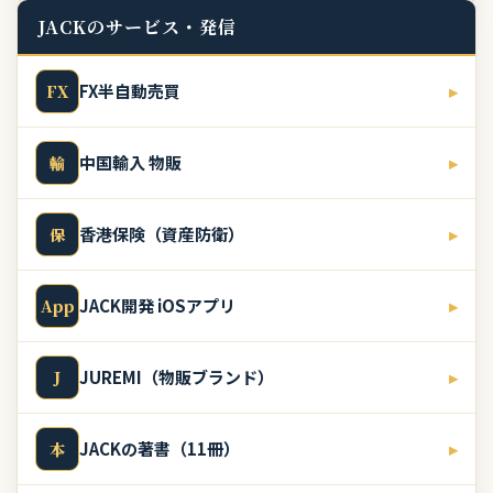
JACKのサービス・発信
FX半自動売買
▸
FX
中国輸入 物販
▸
輸
香港保険（資産防衛）
▸
保
JACK開発 iOSアプリ
▸
App
JUREMI（物販ブランド）
▸
J
JACKの著書（11冊）
▸
本