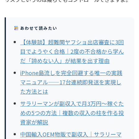
あわせて読みたい
【体験談】超難関ヤフショ出店審査に3回
目でようやく合格｜2度の不合格から学ん
だ「諦めない人」が結果を出す理由
iPhone島流しを完全回避する唯一の実践
マニュアル——17台連続即発送を実現し
た方法とは
サラリーマンが副収入で月3万円〜稼ぐた
めの5つの方法｜複数の収入の柱を作る投
資家が解説
中国輸入OEM物販で副収入｜サラリーマ