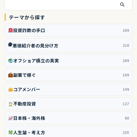
テーマから探す
投資詐欺の手口
169
🕵️
悪徳紹介者の見分け方
210
オフショア積立の真実
269
副業で稼ぐ
109
コアメンバー
149
不動産投資
127
日本株・海外株
60
人生論・考え方
235