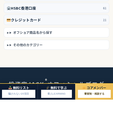
HSBC香港口座
61
クレジットカード
21
オフショア商品名から探す
その他のカテゴリー
®
投資家JACK
オフィシャルブログ
無料リスト
無料で学ぶ
コアメンバー
© 2026 投資家JACKオフィシャルブログ
騙されない20項目
番人LEARNING
審査制・相談する