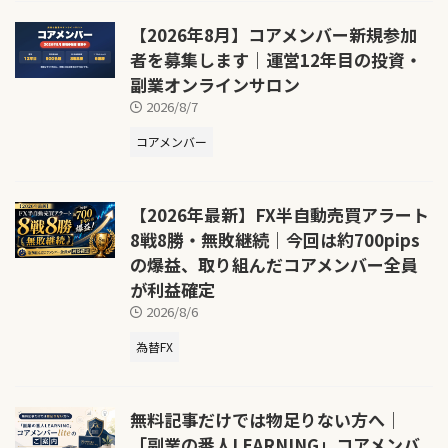
【2026年8月】コアメンバー新規参加
者を募集します｜運営12年目の投資・
副業オンラインサロン
2026/8/7
コアメンバー
【2026年最新】FX半自動売買アラート
8戦8勝・無敗継続｜今回は約700pips
の爆益、取り組んだコアメンバー全員
が利益確定
2026/8/6
為替FX
無料記事だけでは物足りない方へ｜
「副業の番人LEARNING」コアメンバ