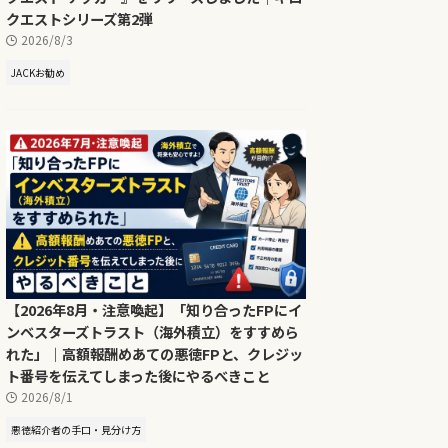
クエストシリーズ第2弾
2026/8/3
JACKお勧め
【2026年8月・注意喚起】「知り合ったFPにイ
ンベスターズトラスト（海外積立）をすすめら
れた」｜高額報酬めあての悪徳FPと、クレジッ
ト番号を伝えてしまった後にやるべきこと
2026/8/1
悪徳紹介者の手口・見分け方