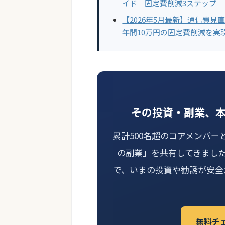
イド｜固定費削減3ステップ
【2026年5月最新】通信費見
年間10万円の固定費削減を実
その投資・副業、
累計500名超のコアメンバー
の副業」を共有してきまし
で、いまの投資や勧誘が安全
無料チ