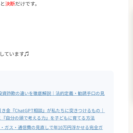
と
決断
だけです。
しています♫
と投資詐欺の違いを徹底解説｜法的定義・勧誘手口の見
き金『ChatGPT相談』が私たちに突きつけるもの｜
と『自分の頭で考える力』を子どもに育てる方法
電気・ガス・通信費の見直しで年10万円浮かせる完全ガ