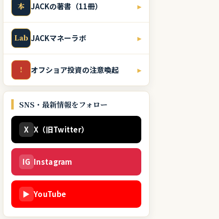
本
JACKの著書（11冊）
▸
Lab
JACKマネーラボ
▸
!
オフショア投資の注意喚起
▸
SNS・最新情報をフォロー
X
X（旧Twitter）
IG
Instagram
▶
YouTube