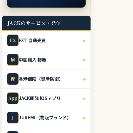
JACKのサービス・発信
FX
FX半自動売買
▸
輸
中国輸入 物販
▸
保
香港保険（資産防衛）
▸
App
JACK開発 iOSアプリ
▸
J
JUREMI（物販ブランド）
▸