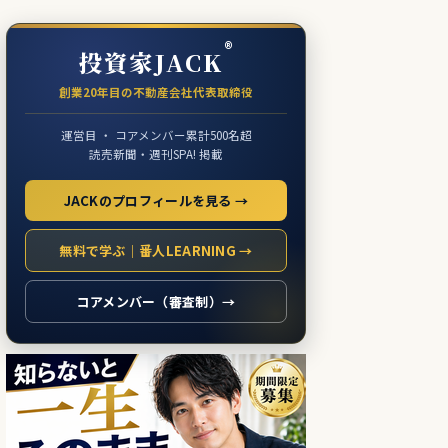
®
投資家JACK
創業20年目の不動産会社代表取締役
運営目 ・ コアメンバー累計500名超
読売新聞・週刊SPA! 掲載
JACKのプロフィールを見る →
無料で学ぶ｜番人LEARNING →
コアメンバー（審査制）→