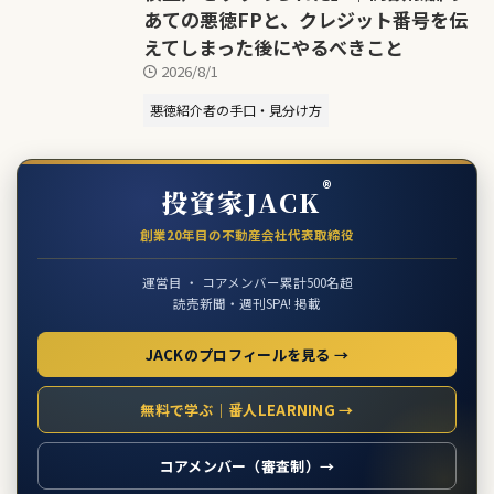
あての悪徳FPと、クレジット番号を伝
えてしまった後にやるべきこと
2026/8/1
悪徳紹介者の手口・見分け方
®
投資家JACK
創業20年目の不動産会社代表取締役
運営目 ・ コアメンバー累計500名超
読売新聞・週刊SPA! 掲載
JACKのプロフィールを見る →
無料で学ぶ｜番人LEARNING →
コアメンバー（審査制）→