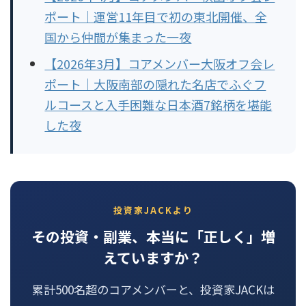
ポート｜運営11年目で初の東北開催、全
国から仲間が集まった一夜
【2026年3月】コアメンバー大阪オフ会レ
ポート｜大阪南部の隠れた名店でふぐフ
ルコースと入手困難な日本酒7銘柄を堪能
した夜
投資家JACKより
その投資・副業、本当に「正しく」増
えていますか？
累計500名超のコアメンバーと、投資家JACKは