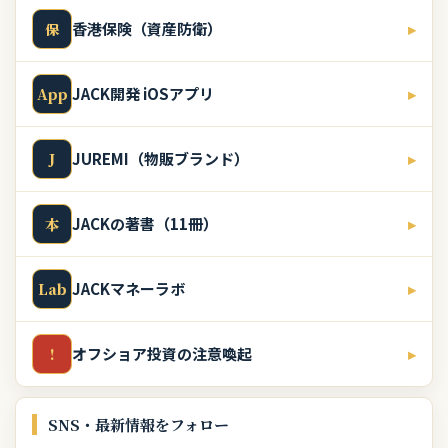
香港保険（資産防衛）
▸
保
JACK開発 iOSアプリ
▸
App
JUREMI（物販ブランド）
▸
J
JACKの著書（11冊）
▸
本
JACKマネーラボ
▸
Lab
オフショア投資の注意喚起
▸
!
SNS・最新情報をフォロー