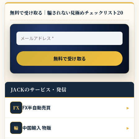
無料で受け取る｜騙されない見極めチェックリスト20
JACKのサービス・発信
FX半自動売買
▸
FX
中国輸入 物販
▸
輸