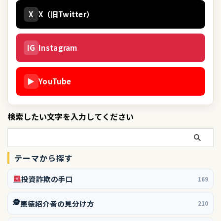
X
X（旧Twitter）
IG
Instagram
▶
YouTube
検索したい文字を入力してください
テーマから探す
投資詐欺の手口
169
🕵️
悪徳紹介者の見分け方
210