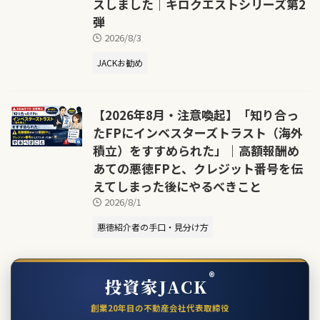
スしました｜キロクエストシリーズ第2
弾
2026/8/3
JACKお勧め
【2026年8月・注意喚起】「知り合っ
たFPにインベスターズトラスト（海外
積立）をすすめられた」｜高額報酬め
あての悪徳FPと、クレジット番号を伝
えてしまった後にやるべきこと
2026/8/1
悪徳紹介者の手口・見分け方
®
投資家JACK
創業20年目の不動産会社代表取締役