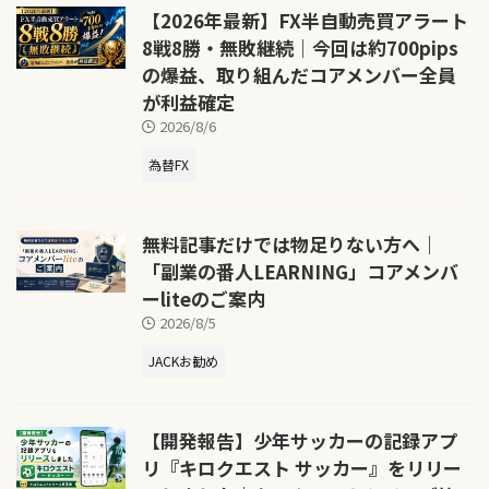
【2026年最新】FX半自動売買アラート
8戦8勝・無敗継続｜今回は約700pips
の爆益、取り組んだコアメンバー全員
が利益確定
2026/8/6
為替FX
無料記事だけでは物足りない方へ｜
「副業の番人LEARNING」コアメンバ
ーliteのご案内
2026/8/5
JACKお勧め
【開発報告】少年サッカーの記録アプ
リ『キロクエスト サッカー』をリリー