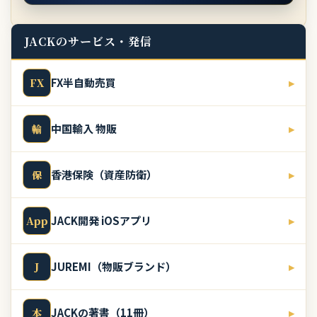
JACKのサービス・発信
FX半自動売買
▸
FX
中国輸入 物販
▸
輸
香港保険（資産防衛）
▸
保
JACK開発 iOSアプリ
▸
App
JUREMI（物販ブランド）
▸
J
JACKの著書（11冊）
▸
本