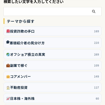
検索したい文字を入力してください
テーマから探す
投資詐欺の手口
169
🕵️
悪徳紹介者の見分け方
210
オフショア積立の真実
269
副業で稼ぐ
109
コアメンバー
149
不動産投資
127
日本株・海外株
60