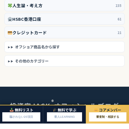
人生論・考え方
235
HSBC香港口座
61
クレジットカード
21
オフショア商品名から探す
その他のカテゴリー
®
投資家JACK
オフィシャルブログ
無料リスト
無料で学ぶ
コアメンバー
© 2026 投資家JACKオフィシャルブログ
騙されない20項目
番人LEARNING
審査制・相談する