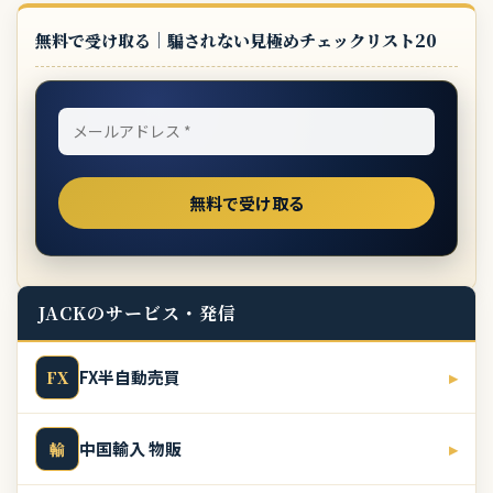
無料で受け取る｜騙されない見極めチェックリスト20
JACKのサービス・発信
FX半自動売買
▸
FX
中国輸入 物販
▸
輸