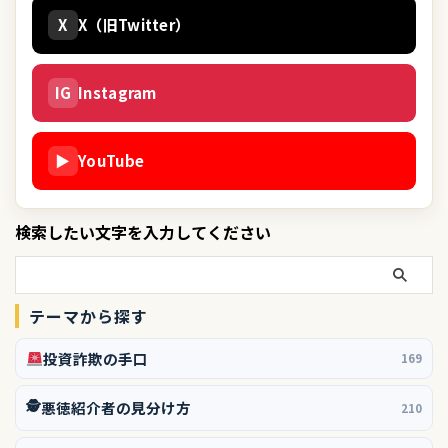
X
X（旧Twitter）
IG
Instagram
▶
YouTube
検索したい文字を入力してください
テーマから探す
投資詐欺の手口
169
🕵️
悪徳紹介者の見分け方
210