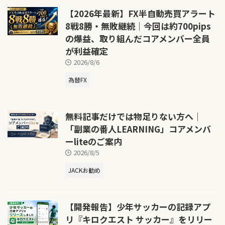
【2026年最新】FX半自動売買アラート
8戦8勝・無敗継続｜今回は約700pips
の爆益、取り組んだコアメンバー全員
が利益確定
2026/8/6
為替FX
無料記事だけでは物足りない方へ｜
「副業の番人LEARNING」コアメンバ
ーliteのご案内
2026/8/5
JACKお勧め
【開発報告】少年サッカーの記録アプ
リ『キロクエスト サッカー』をリリー