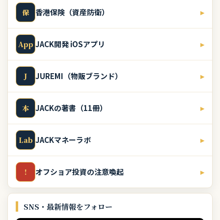
香港保険（資産防衛）
▸
保
JACK開発 iOSアプリ
▸
App
JUREMI（物販ブランド）
▸
J
JACKの著書（11冊）
▸
本
JACKマネーラボ
▸
Lab
オフショア投資の注意喚起
▸
!
SNS・最新情報をフォロー