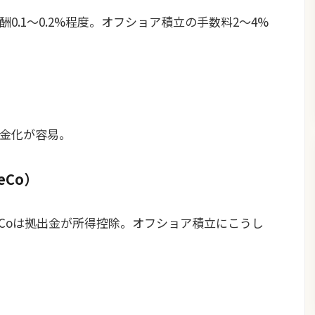
0.1〜0.2%程度。オフショア積立の手数料2〜4%
金化が容易。
eCo）
DeCoは拠出金が所得控除。オフショア積立にこうし