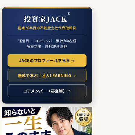
®
投資家JACK
創業20年目の不動産会社代表取締役
運営目 ・ コアメンバー累計500名超
読売新聞・週刊SPA! 掲載
JACKのプロフィールを見る →
無料で学ぶ｜番人LEARNING →
コアメンバー（審査制）→