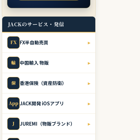
JACKのサービス・発信
FX
FX半自動売買
▸
輸
中国輸入 物販
▸
保
香港保険（資産防衛）
▸
App
JACK開発 iOSアプリ
▸
J
JUREMI（物販ブランド）
▸