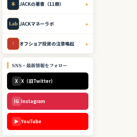
本
JACKの著書（11冊）
▸
Lab
JACKマネーラボ
▸
!
オフショア投資の注意喚起
▸
SNS・最新情報をフォロー
X
X（旧Twitter）
IG
Instagram
▶
YouTube