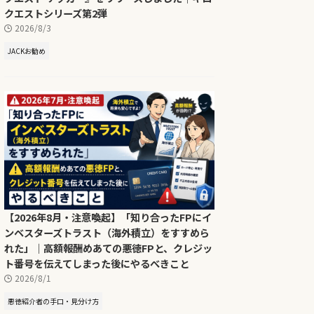
クエストシリーズ第2弾
2026/8/3
JACKお勧め
【2026年8月・注意喚起】「知り合ったFPにイ
ンベスターズトラスト（海外積立）をすすめら
れた」｜高額報酬めあての悪徳FPと、クレジッ
ト番号を伝えてしまった後にやるべきこと
2026/8/1
悪徳紹介者の手口・見分け方