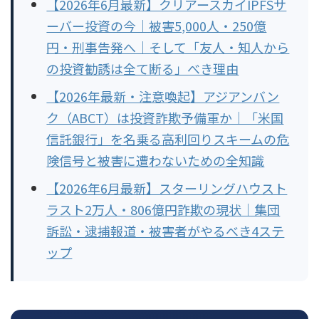
【2026年6月最新】クリアースカイIPFSサ
ーバー投資の今｜被害5,000人・250億
円・刑事告発へ｜そして「友人・知人から
の投資勧誘は全て断る」べき理由
【2026年最新・注意喚起】アジアンバン
ク（ABCT）は投資詐欺予備軍か｜「米国
信託銀行」を名乗る高利回りスキームの危
険信号と被害に遭わないための全知識
【2026年6月最新】スターリングハウスト
ラスト2万人・806億円詐欺の現状｜集団
訴訟・逮捕報道・被害者がやるべき4ステ
ップ