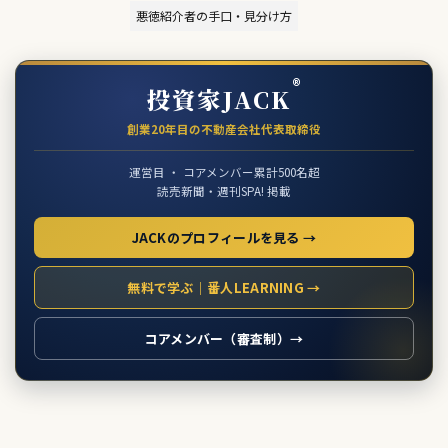
悪徳紹介者の手口・見分け方
®
投資家JACK
創業20年目の不動産会社代表取締役
運営目 ・ コアメンバー累計500名超
読売新聞・週刊SPA! 掲載
JACKのプロフィールを見る →
無料で学ぶ｜番人LEARNING →
コアメンバー（審査制）→