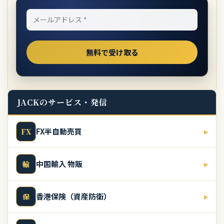
JACKのサービス・発信
FX半自動売買
▸
FX
中国輸入 物販
▸
輸
香港保険（資産防衛）
▸
保