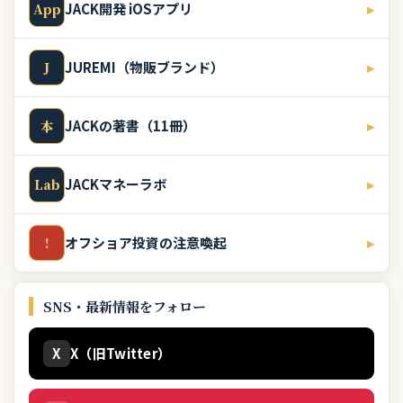
JACK開発 iOSアプリ
▸
App
JUREMI（物販ブランド）
▸
J
JACKの著書（11冊）
▸
本
JACKマネーラボ
▸
Lab
オフショア投資の注意喚起
▸
!
SNS・最新情報をフォロー
X
X（旧Twitter）