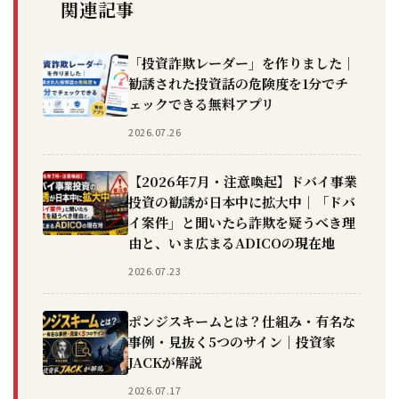
関連記事
「投資詐欺レーダー」を作りました｜
勧誘された投資話の危険度を1分でチ
ェックできる無料アプリ
2026.07.26
【2026年7月・注意喚起】ドバイ事業
投資の勧誘が日本中に拡大中｜「ドバ
イ案件」と聞いたら詐欺を疑うべき理
由と、いま広まるADICOの現在地
2026.07.23
ポンジスキームとは？仕組み・有名な
事例・見抜く5つのサイン｜投資家
JACKが解説
2026.07.17