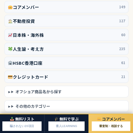
コアメンバー
149
不動産投資
127
日本株・海外株
60
人生論・考え方
235
HSBC香港口座
61
クレジットカード
21
オフショア商品名から探す
その他のカテゴリー
無料リスト
無料で学ぶ
コアメンバー
騙されない20項目
番人LEARNING
審査制・相談する