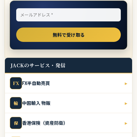
JACKのサービス・発信
FX半自動売買
▸
FX
中国輸入 物販
▸
輸
香港保険（資産防衛）
▸
保