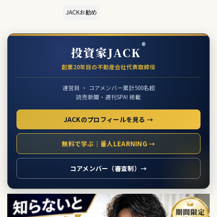
JACKお勧め
®
投資家JACK
創業20年目の不動産会社代表取締役
運営目 ・ コアメンバー累計500名超
読売新聞・週刊SPA! 掲載
JACKのプロフィールを見る →
無料で学ぶ｜番人LEARNING →
コアメンバー（審査制）→