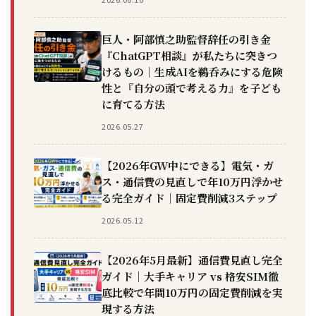
巨人・阿部慎之助監督辞任の引き金
『ChatGPT相談』が私たちに突きつ
けるもの｜生成AIを鵜呑みにする危険
性と『自分の頭で考える力』を子ども
に育てる方法
2026.05.27
【2026年GW中にできる】電気・ガ
ス・通信費の見直しで年10万円浮かせ
る完全ガイド｜固定費削減3ステップ
2026.05.12
【2026年5月最新】通信費見直し完全
ガイド｜大手キャリア vs 格安SIM徹
底比較で年間10万円の固定費削減を実
現する方法