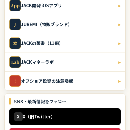
JACK開発 iOSアプリ
▸
App
JUREMI（物販ブランド）
▸
J
JACKの著書（11冊）
▸
本
JACKマネーラボ
▸
Lab
オフショア投資の注意喚起
▸
!
SNS・最新情報をフォロー
X
X（旧Twitter）