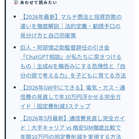
あわせて読みたい
【2026年最新】マルチ商法と投資詐欺の
違いを徹底解説｜法的定義・勧誘手口の
見分け方と自己防衛策
巨人・阿部慎之助監督辞任の引き金
『ChatGPT相談』が私たちに突きつける
もの｜生成AIを鵜呑みにする危険性と『自
分の頭で考える力』を子どもに育てる方法
【2026年GW中にできる】電気・ガス・通
信費の見直しで年10万円浮かせる完全ガ
イド｜固定費削減3ステップ
【2026年5月最新】通信費見直し完全ガイ
ド｜大手キャリア vs 格安SIM徹底比較で
年間10万円の固定費削減を実現する方法