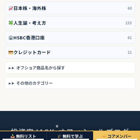
日本株・海外株
60
人生論・考え方
235
HSBC香港口座
61
クレジットカード
21
オフショア商品名から探す
その他のカテゴリー
®
投資家JACK
オフィシャルブログ
無料リスト
無料で学ぶ
コアメンバー