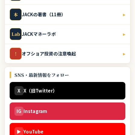
JACKの著書（11冊）
▸
本
JACKマネーラボ
▸
Lab
オフショア投資の注意喚起
▸
!
SNS・最新情報をフォロー
X
X（旧Twitter）
IG
Instagram
▶
YouTube