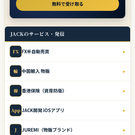
JACKのサービス・発信
FX半自動売買
▸
FX
中国輸入 物販
▸
輸
香港保険（資産防衛）
▸
保
JACK開発 iOSアプリ
▸
App
JUREMI（物販ブランド）
▸
J