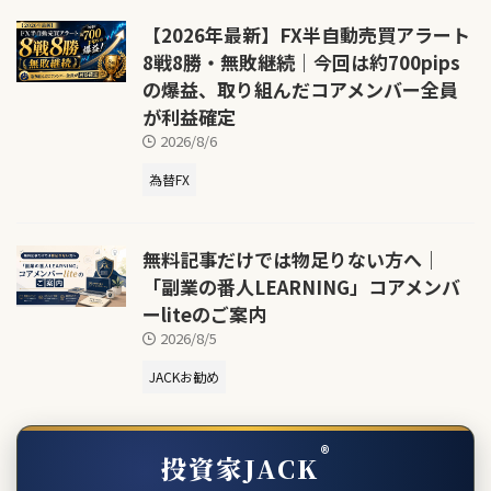
【2026年最新】FX半自動売買アラート
8戦8勝・無敗継続｜今回は約700pips
の爆益、取り組んだコアメンバー全員
が利益確定
2026/8/6
為替FX
無料記事だけでは物足りない方へ｜
「副業の番人LEARNING」コアメンバ
ーliteのご案内
2026/8/5
JACKお勧め
®
投資家JACK